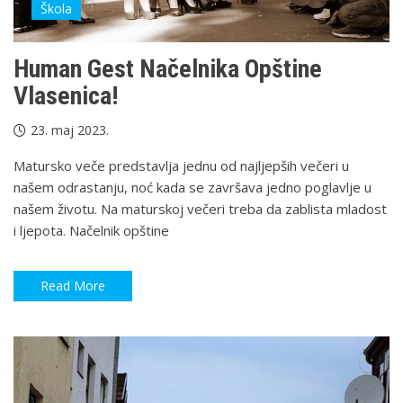
Škola
Human Gest Načelnika Opštine
Vlasenica!
23. maj 2023.
Matursko veče predstavlja jednu od najljepših večeri u
našem odrastanju, noć kada se završava jedno poglavlje u
našem životu. Na maturskoj večeri treba da zablista mladost
i ljepota. Načelnik opštine
Read More