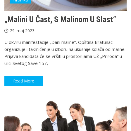
„Malini U Čast, S Malinom U Slast“
29. maj 2023.
U okviru manifestacije „Dani maline“, Opština Bratunac
organizuje i takmičenje u izboru najukusnije kolača od maline.
Prijava kandidata će se vršiti u prostorijama UŽ „Priroda“ u
ulici Svetog Save 157,
Read More