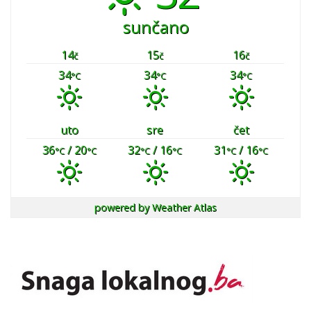
sunčano
14
15
16
č
č
č
34
34
34
°C
°C
°C
uto
sre
čet
36
/ 20
32
/ 16
31
/ 16
°C
°C
°C
°C
°C
°C
powered by
Weather Atlas