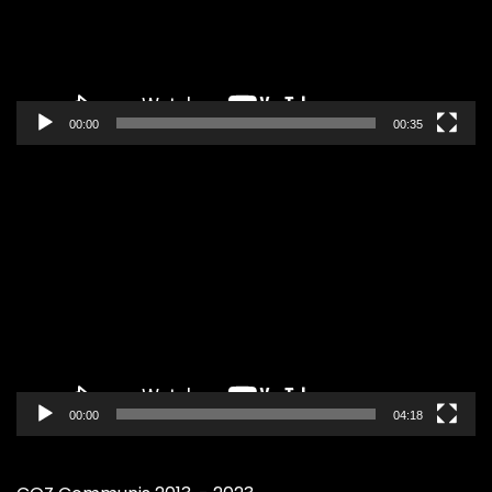
00:00
00:35
Pregledač
video
zapisa
00:00
04:18