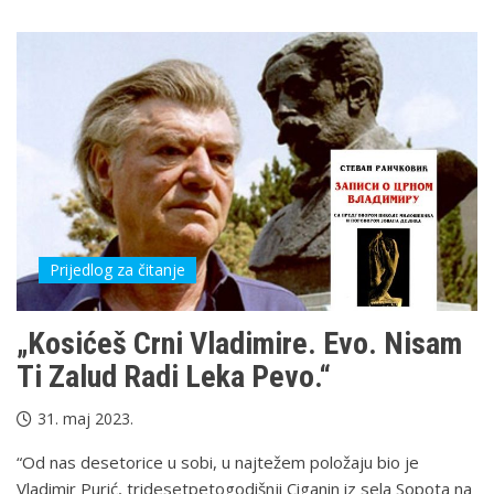
Prijedlog za čitanje
„Kosićeš Crni Vladimire. Evo. Nisam
Ti Zalud Radi Leka Pevo.“
31. maj 2023.
“Od nas desetorice u sobi, u najtežem položaju bio je
Vladimir Purić, tridesetpetogodišnji Ciganin iz sela Sopota na