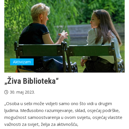
Aktivizam
„Živa Biblioteka“
30. maj 2023.
„Osoba u sebi može vidjeti samo ono što vidi u drugim
ljudima. Međusobno razumijevanje, sklad, osjećaj podrške,
mogućnost samoostvarenja u ovom svijetu, osjećaj vlastite
važnosti za svijet, želja za aktivnošću,