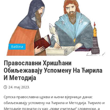
Baština
Православни Хришћани
Обиљежавају Успомену На Ћирила
И Методија
24. maj 2023.
Српска православна црква и њени вјерници данас
обиљежавају успомену на Ћирила и Методија. Ћирило и
Методије познати су као „први учитељи“ словенски, а