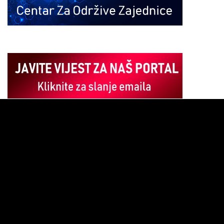
Pregledač
video
zapisa