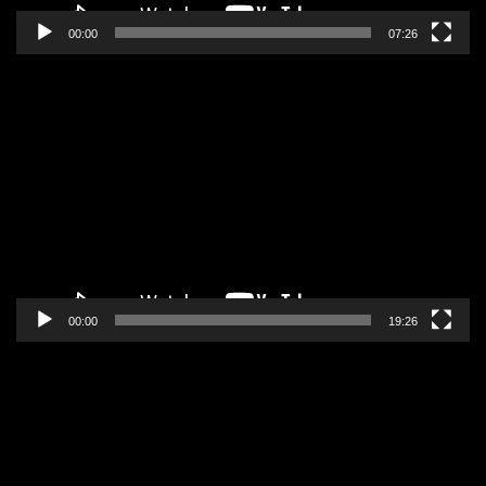
00:00
07:26
Pregledač
video
zapisa
00:00
19:26
Pregledač
video
zapisa