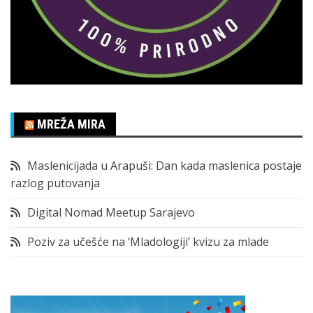
MREŽA MIRA
Maslenicijada u Arapuši: Dan kada maslenica postaje
razlog putovanja
Digital Nomad Meetup Sarajevo
Poziv za učešće na ‘Mladologiji’ kvizu za mlade