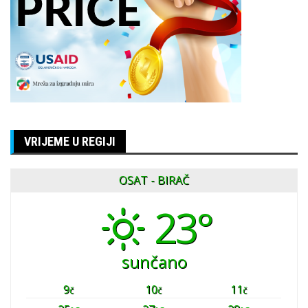
VRIJEME U REGIJI
OSAT - BIRAČ
23°
sunčano
9
10
11
č
č
č