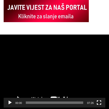
Pregledač
video
zapisa
00:00
07:26