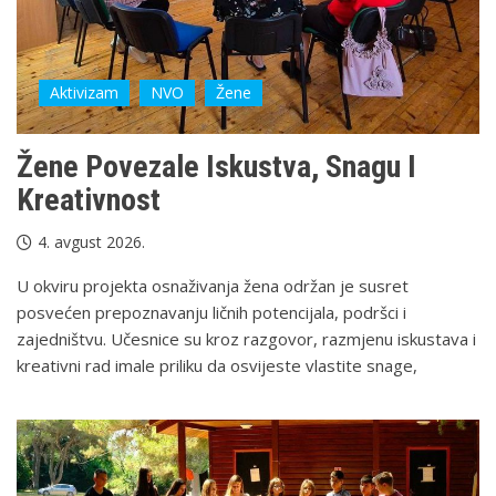
Aktivizam
NVO
Žene
Žene Povezale Iskustva, Snagu I
Kreativnost
4. avgust 2026.
U okviru projekta osnaživanja žena održan je susret
posvećen prepoznavanju ličnih potencijala, podršci i
zajedništvu. Učesnice su kroz razgovor, razmjenu iskustava i
kreativni rad imale priliku da osvijeste vlastite snage,