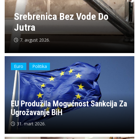
Oprez Zbog Požara I
Ugroženog Snabdijevanja
Vodom
7. avgust 2026.
Euro
Politika
EU Produžila Mogućnost Sankcija Za
Ugrožavanje BiH
31. mart 2026.