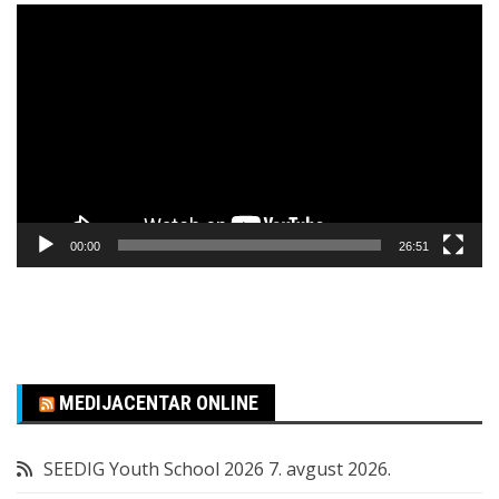
Pregledač
video
zapisa
00:00
26:51
MEDIJACENTAR ONLINE
SEEDIG Youth School 2026
7. avgust 2026.