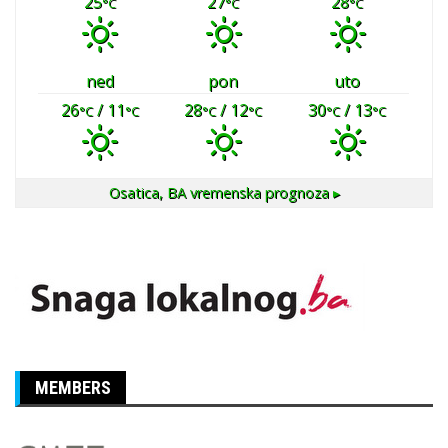
25
27
28
°C
°C
°C
ned
pon
uto
26
/ 11
28
/ 12
30
/ 13
°C
°C
°C
°C
°C
°C
Osatica, BA
vremenska prognoza ▸
MEMBERS