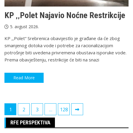
KP ‚‚Polet Najavio Noćne Restrikcije
5. avgust 2026.
KP ‚‚Polet“ Srebrenica obavijestlo je građane da će zbog
smanjenog dotoka vode i potrebe za racionalizacijom
potrošnje biti uvedena privremena obustava isporuke vode.
Prema obavještenju, restrikcije će biti na snazi
Read More
Paginacija
1
2
3
…
128
članaka
RFE PERSPEKTIVA