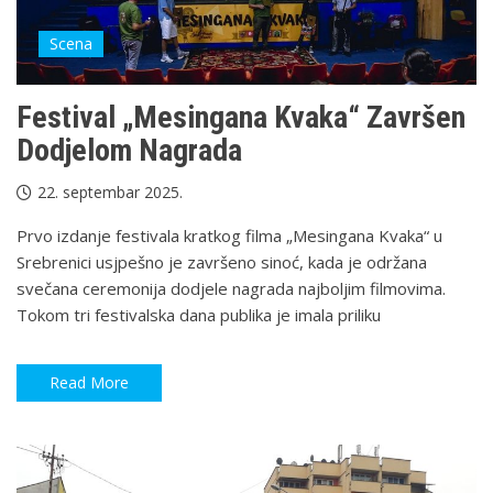
Scena
Festival „Mesingana Kvaka“ Završen
Dodjelom Nagrada
22. septembar 2025.
Prvo izdanje festivala kratkog filma „Mesingana Kvaka“ u
Srebrenici usjpešno je završeno sinoć, kada je održana
svečana ceremonija dodjele nagrada najboljim filmovima.
Tokom tri festivalska dana publika je imala priliku
Read More