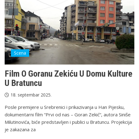
Scena
Film O Goranu Zekiću U Domu Kulture
U Bratuncu
18. septembar 2025.
Posle premijere u Srebrenici i prikazivanja u Han Pijesku,
dokumentarni film “Prvi od nas – Goran Zekić“, autora Siniše
Milutinovića, biće predstavljen i publici u Bratuncu. Projekcija
je zakazana za