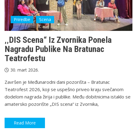
Priredbe
Scena
‚‚DIS Scena“ Iz Zvornika Ponela
Nagradu Publike Na Bratunac
Teatrofestu
30. mart 2026.
Završen je Međunarodni dani pozorišta – Bratunac
Teatrofest 2026, koji se uspešno priveo kraju svečanom
dodelom nagrada žirija i publike. Među dobitnicima istaklo se
amatersko pozorište „DIS scena“ iz Zvornika,
Read More