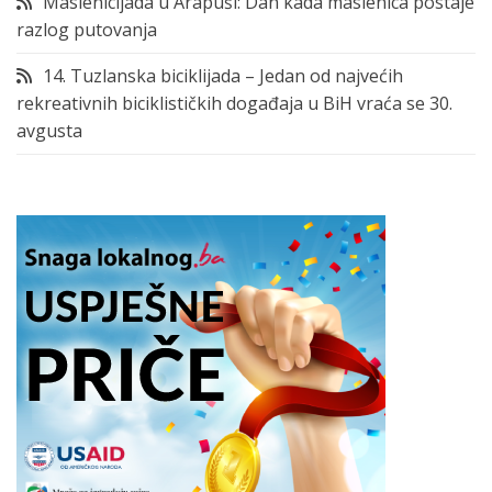
Maslenicijada u Arapuši: Dan kada maslenica postaje
razlog putovanja
14. Tuzlanska biciklijada – Jedan od najvećih
rekreativnih biciklističkih događaja u BiH vraća se 30.
avgusta