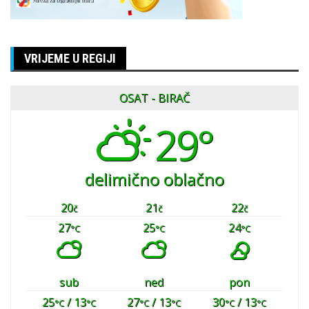
VRIJEME U REGIJI
OSAT - BIRAČ
29°
delimično oblačno
20
21
22
č
č
č
27
25
24
°C
°C
°C
sub
ned
pon
25
/ 13
27
/ 13
30
/ 13
°C
°C
°C
°C
°C
°C