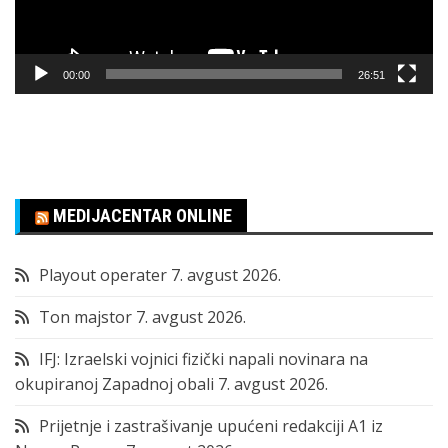
00:00
26:51
MEDIJACENTAR ONLINE
Playout operater
7. avgust 2026.
Ton majstor
7. avgust 2026.
IFJ: Izraelski vojnici fizički napali novinara na
okupiranoj Zapadnoj obali
7. avgust 2026.
Prijetnje i zastrašivanje upućeni redakciji A1 iz