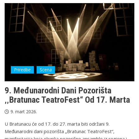
Priredbe
Scena
9. Međunarodni Dani Pozorišta
‚‚Bratunac TeatroFest“ Od 17. Marta
9. mart 2026.
U Bratunacu će od 17. do 27. marta biti održani 9.
Međunarodni dani pozorišta „Bratunac TeatroFest“,
manifestacija koja okuplja pozorišne ansamble iz regiona i