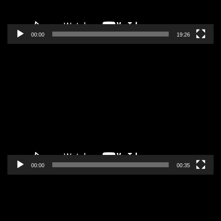
00:00
19:26
Pregledač
video
zapisa
00:00
00:35
Pregledač
video
zapisa