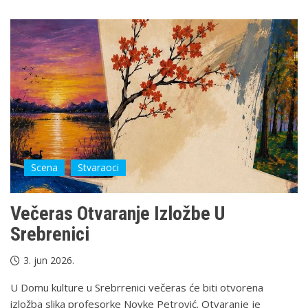
Scena
Stvaraoci
Večeras Otvaranje Izložbe U
Srebrenici
3. jun 2026.
U Domu kulture u Srebrrenici večeras će biti otvorena
izložba slika profesorke Novke Petrović. Otvaranje je