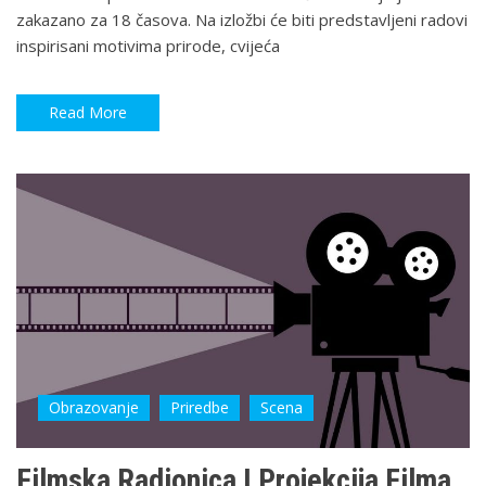
zakazano za 18 časova. Na izložbi će biti predstavljeni radovi
inspirisani motivima prirode, cvijeća
Read More
Obrazovanje
Priredbe
Scena
Filmska Radionica I Projekcija Filma