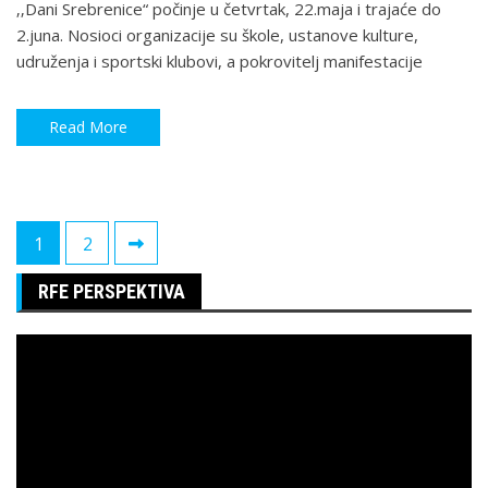
‚‚Dani Srebrenice“ počinje u četvrtak, 22.maja i trajaće do
2.juna. Nosioci organizacije su škole, ustanove kulture,
udruženja i sportski klubovi, a pokrovitelj manifestacije
Read More
Paginacija
1
2
članaka
RFE PERSPEKTIVA
Pregledač
video
zapisa