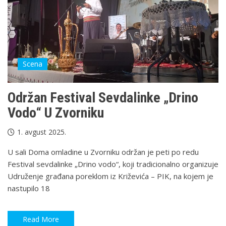
Scena
Održan Festival Sevdalinke „Drino
Vodo“ U Zvorniku
1. avgust 2025.
U sali Doma omladine u Zvorniku održan je peti po redu
Festival sevdalinke „Drino vodo“, koji tradicionalno organizuje
Udruženje građana poreklom iz Križevića – PIK, na kojem je
nastupilo 18
Read More