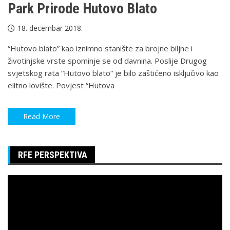
Park Prirode Hutovo Blato
18. decembar 2018.
“Hutovo blato” kao iznimno stanište za brojne biljne i
životinjske vrste spominje se od davnina. Poslije Drugog
svjetskog rata “Hutovo blato” je bilo zaštićeno isključivo kao
elitno lovište. Povjest “Hutova
Read More
RFE PERSPEKTIVA
Pregledač
video
zapisa