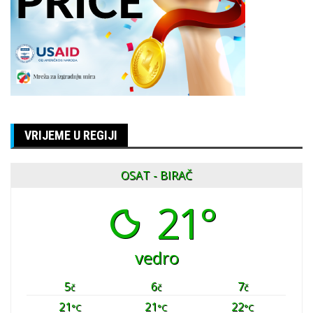
VRIJEME U REGIJI
OSAT - BIRAČ
21°
vedro
5
6
7
č
č
č
21
21
22
°C
°C
°C