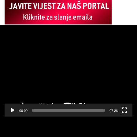
Pregledač
video
zapisa
00:00
07:26
Pregledač
video