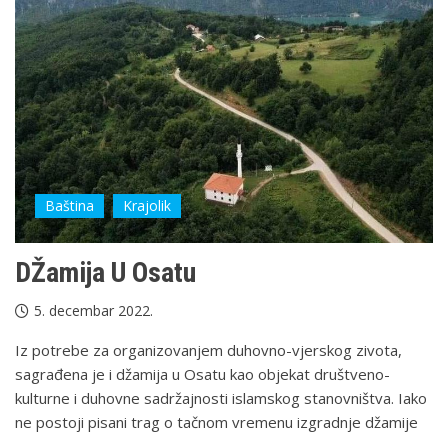
Baština
Krajolik
DŽamija U Osatu
5. decembar 2022.
Iz potrebe za organizovanjem duhovno-vjerskog zivota,
sagrađena je i džamija u Osatu kao objekat društveno-
kulturne i duhovne sadržajnosti islamskog stanovništva. Iako
ne postoji pisani trag o tačnom vremenu izgradnje džamije