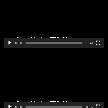
zapisa
00:00
19:26
Pregledač
video
zapisa
00:00
00:35