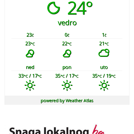
24°
vedro
23
0
1
č
č
č
23
22
21
°C
°C
°C
ned
pon
uto
33
/ 17
35
/ 17
35
/ 19
°C
°C
°C
°C
°C
°C
powered by
Weather Atlas