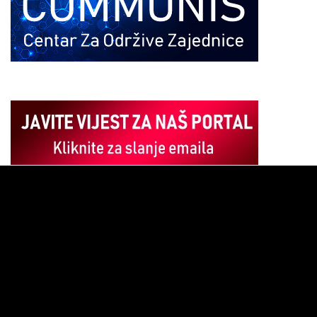
Pregledač
video
zapisa