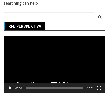
searching can help.
Search
for:
RFE PERSPEKTIVA
Pregledač
video
zapisa
00:00
26:51