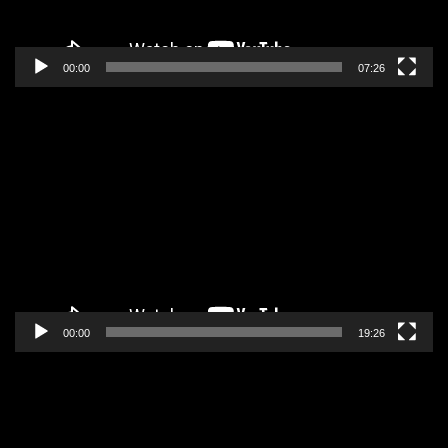
00:00
07:26
Pregledač
video
zapisa
00:00
19:26
Pregledač
video
zapisa