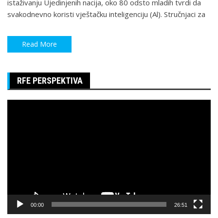
istaživanju Ujedinjenih nacija, oko 80 odsto mladih tvrdi da
svakodnevno koristi vještačku inteligenciju (Al). Stručnjaci za
Read More
RFE PERSPEKTIVA
Pregledač
video
zapisa
00:00
26:51