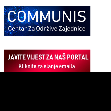
Pregledač
video
zapisa