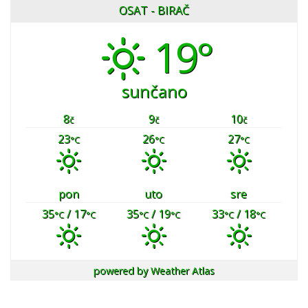
OSAT - BIRAČ
19°
sunčano
8
9
10
č
č
č
23
26
27
°C
°C
°C
pon
uto
sre
35
/ 17
35
/ 19
33
/ 18
°C
°C
°C
°C
°C
°C
powered by
Weather Atlas