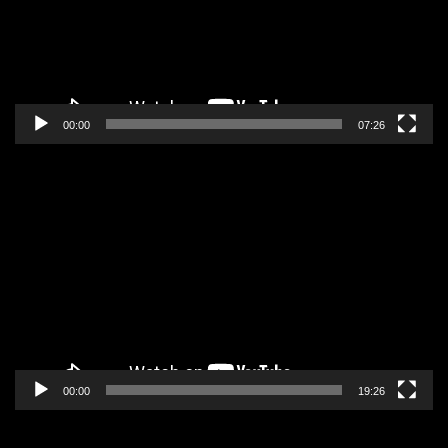
00:00
07:26
Pregledač
video
zapisa
00:00
19:26