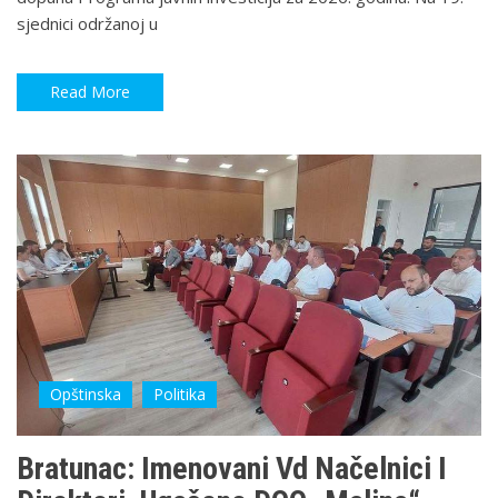
sjednici održanoj u
Read More
Opštinska
Politika
Bratunac: Imenovani Vd Načelnici I