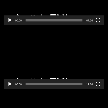
00:00
07:26
Pregledač
video
zapisa
00:00
19:26
Pregledač
video