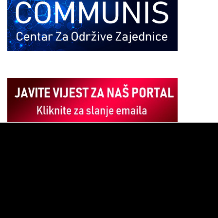
Pregledač
video
zapisa