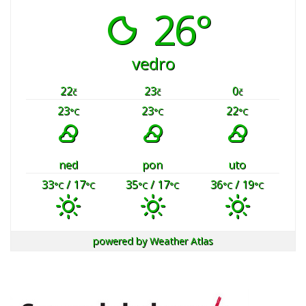
26°
vedro
22
23
0
č
č
č
23
23
22
°C
°C
°C
ned
pon
uto
33
/ 17
35
/ 17
36
/ 19
°C
°C
°C
°C
°C
°C
powered by
Weather Atlas