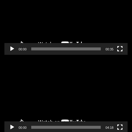
zapisa
00:00
00:35
Pregledač
video
zapisa
00:00
04:18