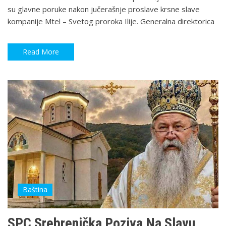
su glavne poruke nakon jučerašnje proslave krsne slave
kompanije Mtel – Svetog proroka Ilije. Generalna direktorica
Read More
Baština
SPC Srebrenička Poziva Na Slavu