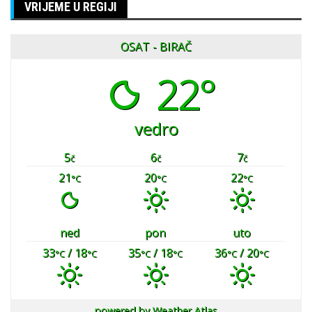
VRIJEME U REGIJI
OSAT - BIRAČ
22°
vedro
5
6
7
č
č
č
21
20
22
°C
°C
°C
ned
pon
uto
33
/ 18
35
/ 18
36
/ 20
°C
°C
°C
°C
°C
°C
powered by
Weather Atlas