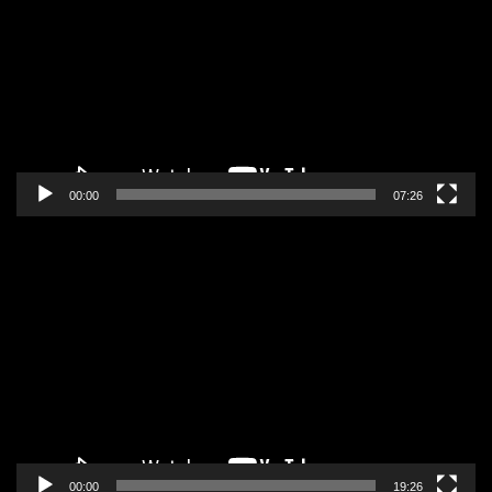
zapisa
00:00
07:26
Pregledač
video
zapisa
00:00
19:26