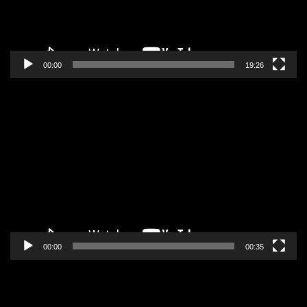
00:00
19:26
Pregledač
video
zapisa
00:00
00:35
Pregledač
video