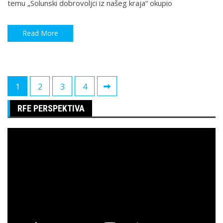
temu „Solunski dobrovoljci iz našeg kraja“ okupio
Read More
Paginacija
1
2
3
4
članaka
RFE PERSPEKTIVA
Pregledač
video
zapisa