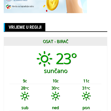
VRIJEME U REGIJI
OSAT - BIRAČ
23°
sunčano
9
10
11
č
č
č
28
30
31
°C
°C
°C
sub
ned
pon