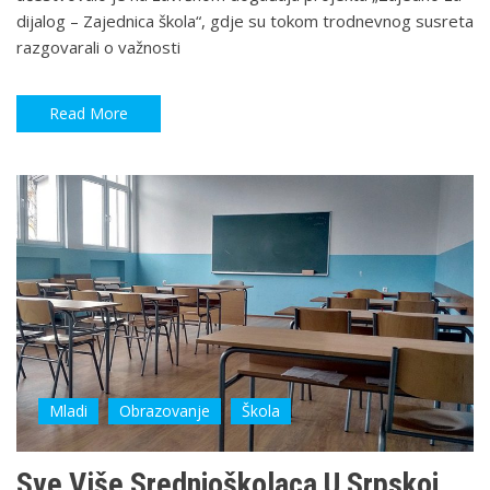
dijalog – Zajednica škola“, gdje su tokom trodnevnog susreta
razgovarali o važnosti
Read More
Mladi
Obrazovanje
Škola
Sve Više Srednjoškolaca U Srpskoj