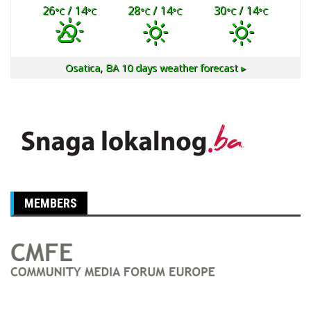
26
/ 14
28
/ 14
30
/ 14
°C
°C
°C
°C
°C
°C
Osatica, BA
10 days weather forecast ▸
MEMBERS