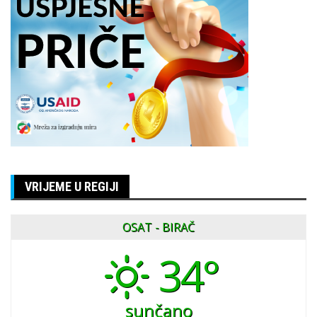
VRIJEME U REGIJI
OSAT - BIRAČ
34°
sunčano