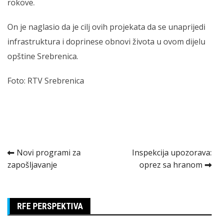
rokove.
On je naglasio da je cilj ovih projekata da se unaprijedi
infrastruktura i doprinese obnovi života u ovom dijelu
opštine Srebrenica.
Foto: RTV Srebrenica
Kretanje
Novi programi za
Inspekcija upozorava:
zapošljavanje
oprez sa hranom
članka
RFE PERSPEKTIVA