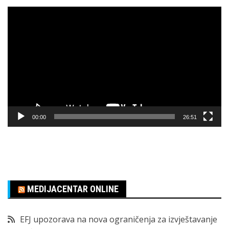
Pregledač
video
zapisa
00:00
26:51
MEDIJACENTAR ONLINE
EFJ upozorava na nova ograničenja za izvještavanje