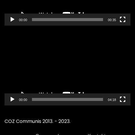
00:00
00:35
Pregledač
video
zapisa
00:00
04:18
COZ Communis 2013. - 2023.