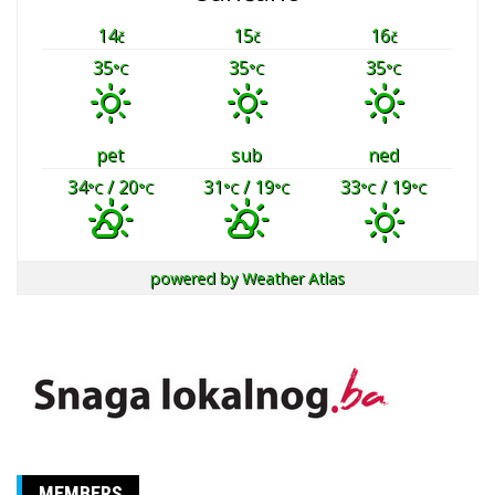
14
15
16
č
č
č
35
35
35
°C
°C
°C
pet
sub
ned
34
/ 20
31
/ 19
33
/ 19
°C
°C
°C
°C
°C
°C
powered by
Weather Atlas
MEMBERS