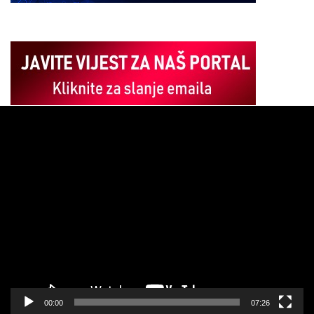
Pregledač
video
zapisa
00:00
07:26