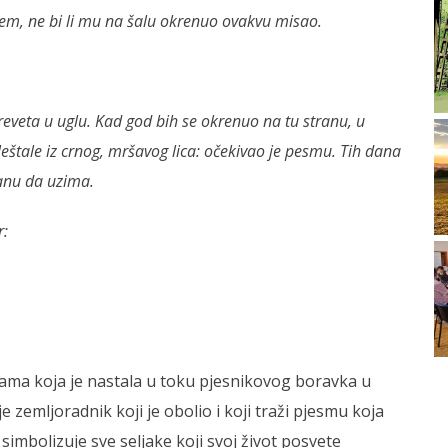
m, ne bi li mu na šalu okrenuo ovakvu misao.
eveta u uglu. Kad god bih se okrenuo na tu stranu, u
eštale iz crnog, mršavog lica: očekivao je pesmu. Tih dana
ranu da uzima.
r:
esama koja je nastala u toku pjesnikovog boravka u
e zemljoradnik koji je obolio i koji traži pjesmu koja
 simbolizuje sve seljake koji svoj život posvete