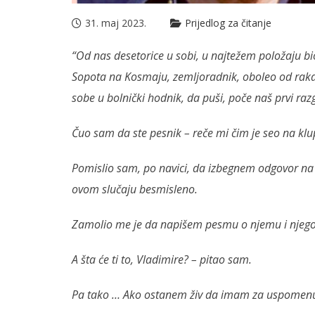
31. maj 2023.
Prijedlog za čitanje
“Od nas desetorice u sobi, u najtežem položaju bio 
Sopota na Kosmaju, zemljoradnik, oboleo od rak
sobe u bolnički hodnik, da puši, poče naš prvi raz
Čuo sam da ste pesnik – reče mi čim je seo na klup
Pomislio sam, po navici, da izbegnem odgovor na o
ovom slučaju besmisleno.
Zamolio me je da napišem pesmu o njemu i njegov
A šta će ti to, Vladimire? – pitao sam.
Pa tako … Ako ostanem živ da imam za uspomen