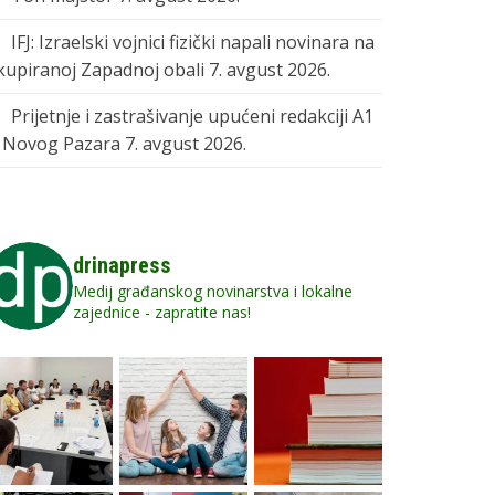
IFJ: Izraelski vojnici fizički napali novinara na
kupiranoj Zapadnoj obali
7. avgust 2026.
Prijetnje i zastrašivanje upućeni redakciji A1
z Novog Pazara
7. avgust 2026.
drinapress
Medij građanskog novinarstva i lokalne
zajednice - zapratite nas!