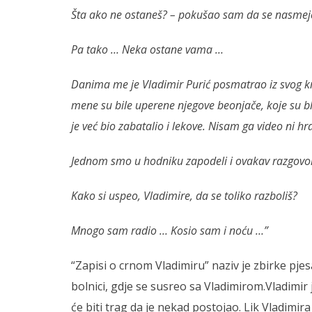
Šta ako ne ostaneš? – pokušao sam da se nasmeje
Pa tako … Neka ostane vama …
Danima me je Vladimir Purić posmatrao iz svog kr
mene su bile uperene njegove beonjače, koje su bl
je već bio zabatalio i lekove. Nisam ga video ni h
Jednom smo u hodniku zapodeli i ovakav razgovo
Kako si uspeo, Vladimire, da se toliko razboliš?
Mnogo sam radio … Kosio sam i noću …”
“Zapisi o crnom Vladimiru” naziv je zbirke pj
bolnici, gdje se susreo sa Vladimirom.Vladimir j
će biti trag da je nekad postojao. Lik Vladimira