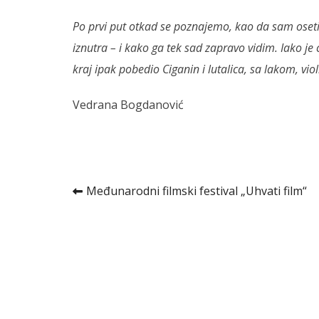
Po prvi put otkad se poznajemo, kao da sam osetio
iznutra – i kako ga tek sad zapravo vidim. Iako je
kraj ipak pobedio Ciganin i lutalica, sa lakom, v
Vedrana Bogdanović
Kretanje
Međunarodni filmski festival „Uhvati film“
članka