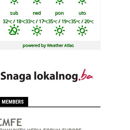
sub
ned
pon
uto
32
/ 18
33
/ 17
35
/ 19
35
/ 20
°C
°C
°C
°C
°C
°C
°C
°C
powered by
Weather Atlas
MEMBERS