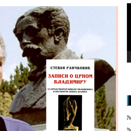
P
v
z