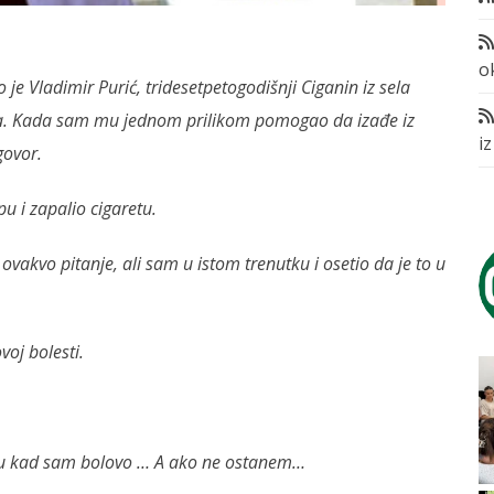
o
je Vladimir Purić, tridesetpetogodišnji Ciganin iz sela
a. Kada sam mu jednom prilikom pomogao da izađe iz
i
govor.
u i zapalio cigaretu.
vakvo pitanje, ali sam u istom trenutku i osetio da je to u
oj bolesti.
u kad sam bolovo … A ako ne ostanem…