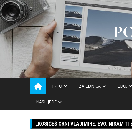
Skip
to
content
P
INFO
ZAJEDNICA
EDU.
NASLIJEĐE
„KOSIĆEŠ CRNI VLADIMIRE. EVO. NISAM TI 