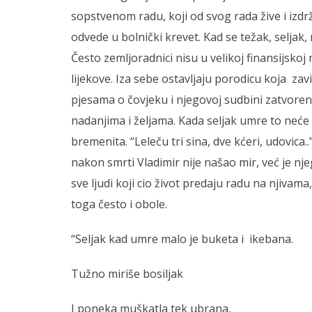
sopstvenom radu, koji od svog rada žive i izdrž
odvede u bolnički krevet. Kad se težak, seljak, 
Često zemljoradnici nisu u velikoj finansijsko
lijekove. Iza sebe ostavljaju porodicu koja zavi
pjesama o čovjeku i njegovoj sudbini zatvorenoj
nadanjima i željama. Kada seljak umre to neće 
bremenita. “Leleču tri sina, dve kćeri, udovica.
nakon smrti Vladimir nije našao mir, već je n
sve ljudi koji cio život predaju radu na njivam
toga često i obole.
“Seljak kad umre malo je buketa i ikebana.
Tužno miriše bosiljak
I poneka muškatla tek ubrana,