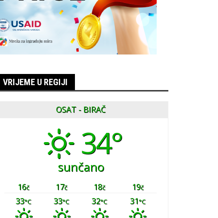
VRIJEME U REGIJI
OSAT - BIRAČ
34°
sunčano
16
17
18
19
č
č
č
č
33
33
32
31
°C
°C
°C
°C