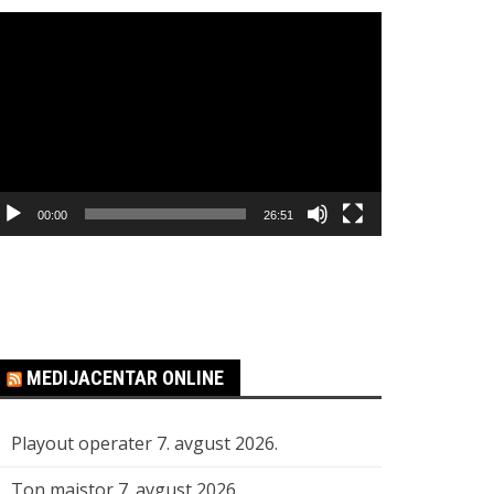
regledač
ideo
apisa
00:00
26:51
MEDIJACENTAR ONLINE
Playout operater
7. avgust 2026.
Ton majstor
7. avgust 2026.