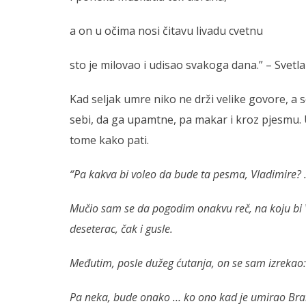
a on u očima nosi čitavu livadu cvetnu
sto je milovao i udisao svakoga dana.” – Svetl
Kad seljak umre niko ne drži velike govore, a s
sebi, da ga upamtne, pa makar i kroz pjesmu. 
tome kako pati.
“Pa kakva bi voleo da bude ta pesma, Vladimire
Mučio sam se da pogodim onakvu reč, na koju bi 
deseterac, čak i gusle.
Međutim, posle dužeg ćutanja, on se sam izrekao:
Pa neka, bude onako … ko ono kad je umirao Bra