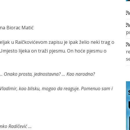
ana Biorac Matić
p
eljak u Raičkovićevom zapisu je ipak želio neki trag o
Umjesto lijeka on traži pjesmu. On hoće pjesmu o
r
s
? … Onako prosta, jednostavna? … Kao narodna?
Vladimir, kao blisku, mogao da reaguje. Pomenuo sam i
nko Radičević …