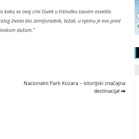
 kako se ovaj crni čovek u trenutku sasvim osvetilo
 celog života bio zemljoradnik, težak, u njemu je evo pred
iolinskom dušom.”
Nacionalni Park Kozara – istorijski značajna
destinacija!