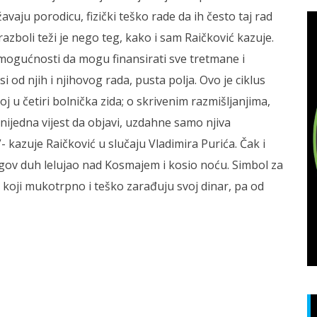
avaju porodicu, fizički teško rade da ih često taj rad
razboli teži je nego teg, kako i sam Raičković kazuje.
j mogućnosti da mogu finansirati sve tretmane i
si od njih i njihovog rada, pusta polja. Ovo je ciklus
 u četiri bolnička zida; o skrivenim razmišljanjima,
nijedna vijest da objavi, uzdahne samo njiva
.”- kazuje Raičković u slučaju Vladimira Purića. Čak i
jegov duh lelujao nad Kosmajem i kosio noću. Simbol za
a, koji mukotrpno i teško zarađuju svoj dinar, pa od