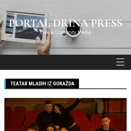
Skip
to
content
PORTAL DRINA PRESS
Civic & Comunity Media
TEATAR MLADIH IZ GORAŽDA