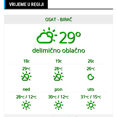
VRIJEME U REGIJI
OSAT - BIRAČ
29°
delimično oblačno
18
19
20
č
č
č
29
28
26
°C
°C
°C
ned
pon
uto
28
/ 12
30
/ 12
31
/ 15
°C
°C
°C
°C
°C
°C