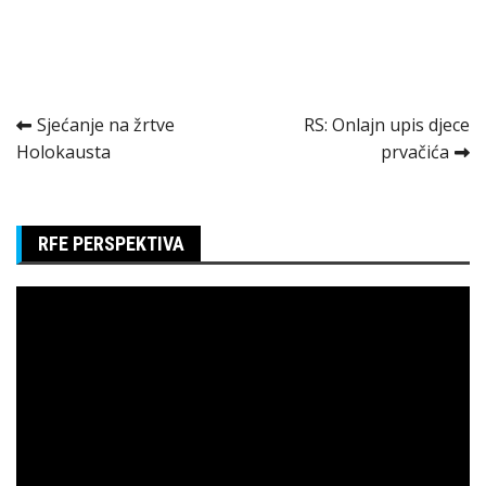
Kretanje
Sjećanje na žrtve
RS: Onlajn upis djece
Holokausta
prvačića
članka
RFE PERSPEKTIVA
Pregledač
video
zapisa