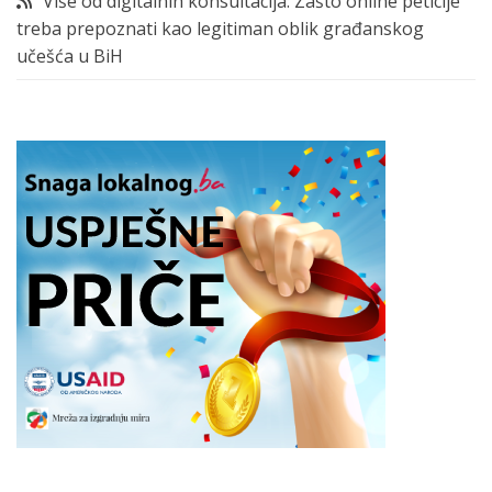
Više od digitalnih konsultacija: Zašto online peticije
treba prepoznati kao legitiman oblik građanskog
učešća u BiH