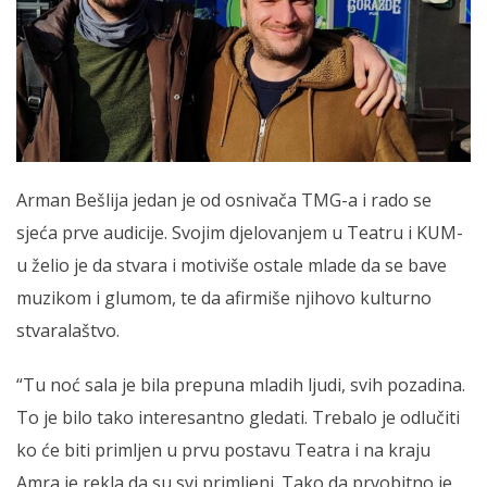
Arman Bešlija jedan je od osnivača TMG-a i rado se
sjeća prve audicije. Svojim djelovanjem u Teatru i KUM-
u želio je da stvara i motiviše ostale mlade da se bave
muzikom i glumom, te da afirmiše njihovo kulturno
stvaralaštvo.
“Tu noć sala je bila prepuna mladih ljudi, svih pozadina.
To je bilo tako interesantno gledati. Trebalo je odlučiti
ko će biti primljen u prvu postavu Teatra i na kraju
Amra je rekla da su svi primljeni. Tako da prvobitno je