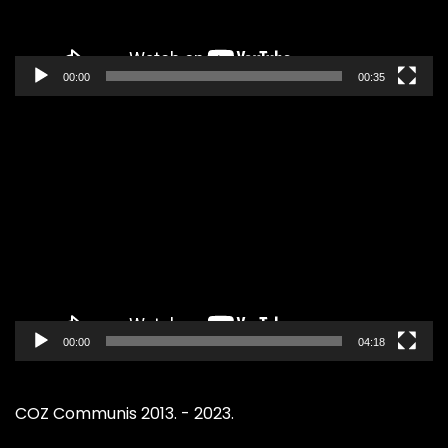
00:00
00:35
Pregledač
video
zapisa
00:00
04:18
COZ Communis 2013. - 2023.