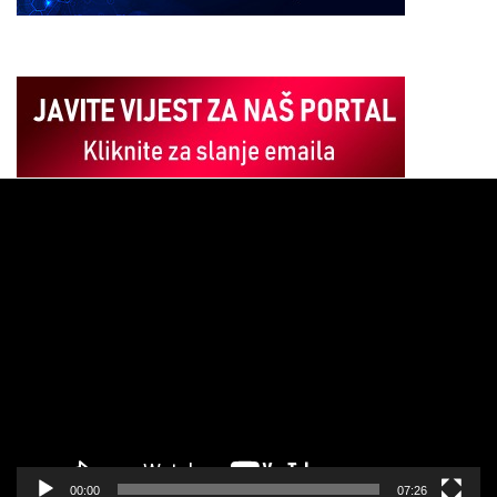
Pregledač
video
zapisa
00:00
07:26