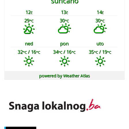
sunčano
12
13
14
č
č
č
29
30
30
°C
°C
°C
ned
pon
uto
32
/ 16
34
/ 16
35
/ 19
°C
°C
°C
°C
°C
°C
powered by
Weather Atlas