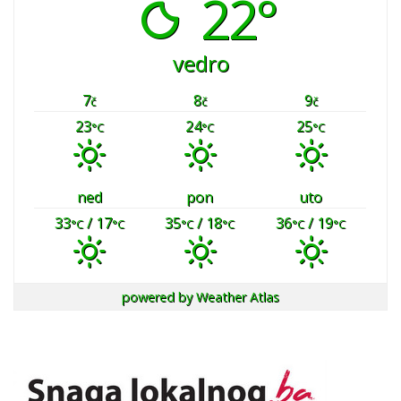
22°
vedro
7
8
9
č
č
č
23
24
25
°C
°C
°C
ned
pon
uto
33
/ 17
35
/ 18
36
/ 19
°C
°C
°C
°C
°C
°C
powered by
Weather Atlas