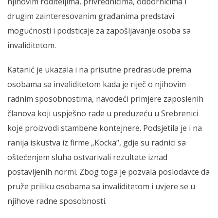
njihovim roditeljima, privrednicima, odbornicima i
drugim zainteresovanim građanima predstavi
mogućnosti i podsticaje za zapošljavanje osoba sa
invaliditetom.
Katanić je ukazala i na prisutne predrasude prema
osobama sa invaliditetom kada je riječ o njihovim
radnim sposobnostima, navodeći primjere zaposlenih
članova koji uspješno rade u preduzeću u Srebrenici
koje proizvodi stambene kontejnere. Podsjetila je i na
ranija iskustva iz firme „Kocka“, gdje su radnici sa
oštećenjem sluha ostvarivali rezultate iznad
postavljenih normi. Zbog toga je pozvala poslodavce da
pruže priliku osobama sa invaliditetom i uvjere se u
njihove radne sposobnosti.