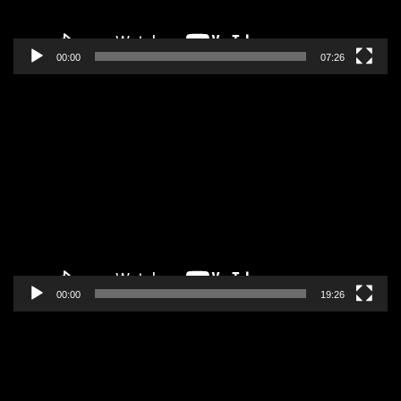
00:00
07:26
Pregledač
video
zapisa
00:00
19:26
Pregledač
video
zapisa