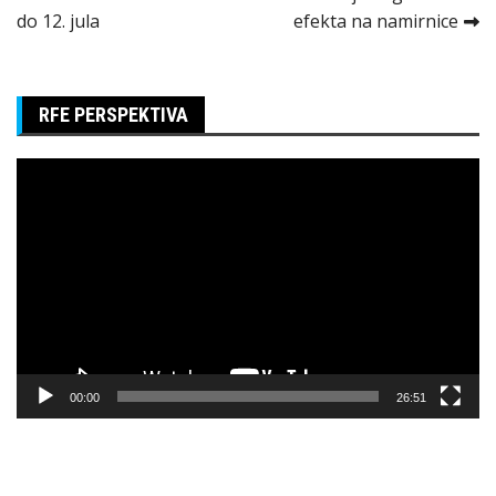
Kretanje
do 12. jula
efekta na namirnice
članka
RFE PERSPEKTIVA
Pregledač
video
zapisa
00:00
26:51