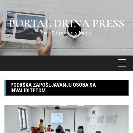
Skip
to
content
PORTAL DRINA PRESS
Civic & Comunity Media
PODRŠKA ZAPOŠLJAVANJU OSOBA SA
INVALIDITETOM