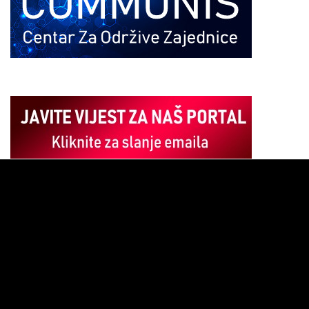
Pregledač
video
zapisa