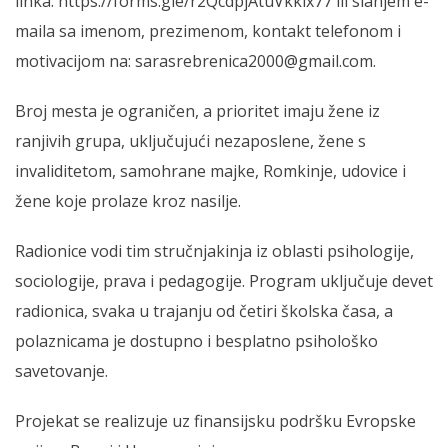
linka:
https://forms.gle/r2QcdpjAtuVkkix77
ili slanjem e-
maila sa imenom, prezimenom, kontakt telefonom i
motivacijom na:
sarasrebrenica2000@gmail.com
.
Broj mesta je ograničen, a prioritet imaju žene iz
ranjivih grupa, uključujući nezaposlene, žene s
invaliditetom, samohrane majke, Romkinje, udovice i
žene koje prolaze kroz nasilje.
Radionice vodi tim stručnjakinja iz oblasti psihologije,
sociologije, prava i pedagogije. Program uključuje devet
radionica, svaka u trajanju od četiri školska časa, a
polaznicama je dostupno i besplatno psihološko
savetovanje.
Projekat se realizuje uz finansijsku podršku Evropske