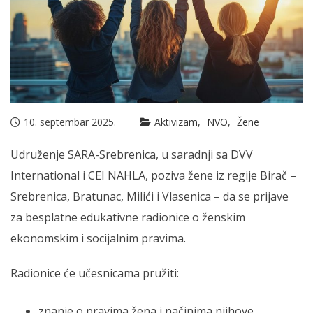
10. septembar 2025.
Aktivizam
NVO
Žene
Udruženje SARA-Srebrenica, u saradnji sa DVV
International i CEI NAHLA, poziva žene iz regije Birač –
Srebrenica, Bratunac, Milići i Vlasenica – da se prijave
za besplatne edukativne radionice o ženskim
ekonomskim i socijalnim pravima.
Radionice će učesnicama pružiti:
znanje o pravima žena i načinima njihove