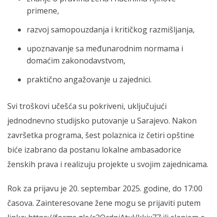
primene,
razvoj samopouzdanja i kritičkog razmišljanja,
upoznavanje sa međunarodnim normama i
domaćim zakonodavstvom,
praktično angažovanje u zajednici.
Svi troškovi učešća su pokriveni, uključujući
jednodnevno studijsko putovanje u Sarajevo. Nakon
završetka programa, šest polaznica iz četiri opštine
biće izabrano da postanu lokalne ambasadorice
ženskih prava i realizuju projekte u svojim zajednicama.
Rok za prijavu je 20. septembar 2025. godine, do 17:00
časova. Zainteresovane žene mogu se prijaviti putem