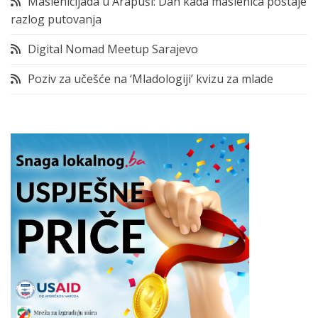
Maslenicijada u Arapuši: Dan kada maslenica postaje
razlog putovanja
Digital Nomad Meetup Sarajevo
Poziv za učešće na ‘Mladologiji’ kvizu za mlade