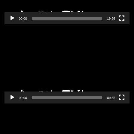
00:00
19:26
Pregledač
video
zapisa
00:00
00:35
Pregledač
video
zapisa