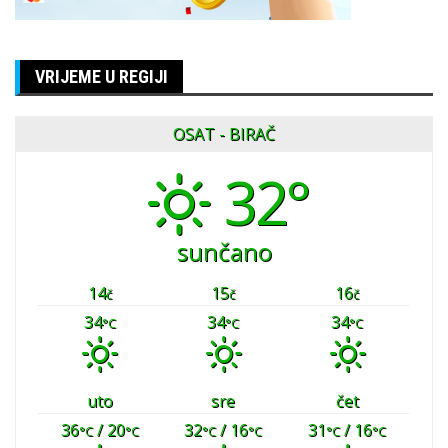
VRIJEME U REGIJI
OSAT - BIRAČ
32°
sunčano
14
15
16
č
č
č
34
34
34
°C
°C
°C
uto
sre
čet
36
/ 20
32
/ 16
31
/ 16
°C
°C
°C
°C
°C
°C