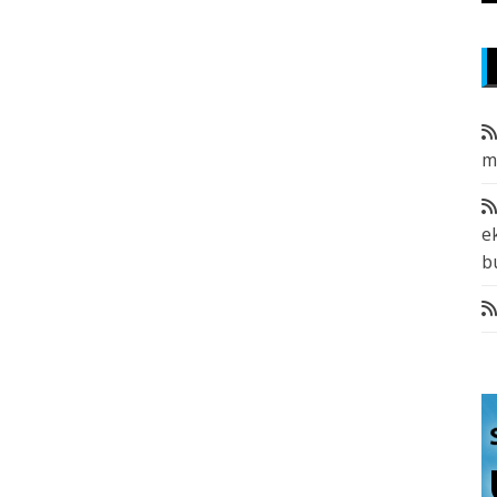
m
e
b