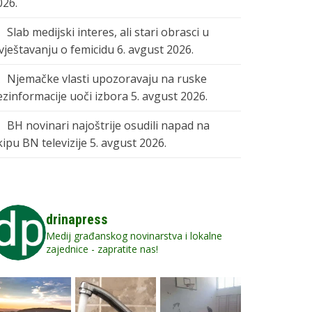
026.
Slab medijski interes, ali stari obrasci u
zvještavanju o femicidu
6. avgust 2026.
Njemačke vlasti upozoravaju na ruske
ezinformacije uoči izbora
5. avgust 2026.
BH novinari najoštrije osudili napad na
kipu BN televizije
5. avgust 2026.
drinapress
Medij građanskog novinarstva i lokalne
zajednice - zapratite nas!