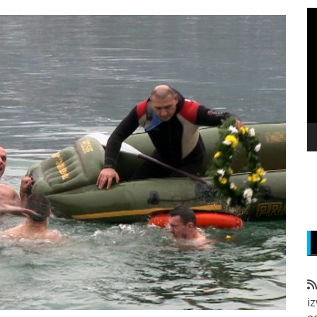
P
v
z
i