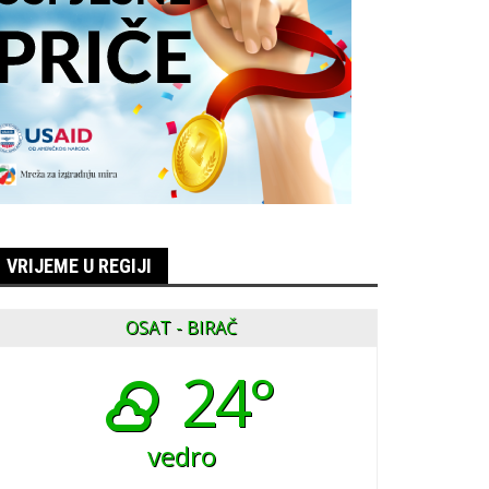
VRIJEME U REGIJI
OSAT - BIRAČ
24°
vedro