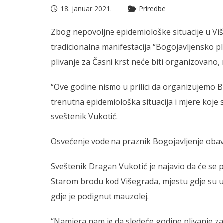
18. januar 2021.
Priredbe
Zbog nepovoljne epidemiološke situacije u Vi
tradicionalna manifestacija “Bogojavljensko pli
plivanje za Časni krst neće biti organizovano,
“Ove godine nismo u prilici da organizujemo Bo
trenutna epidemiološka situacija i mjere koje 
sveštenik Vukotić.
Osvećenje vode na praznik Bogojavljenje obav
Sveštenik Dragan Vukotić je najavio da će se 
Starom brodu kod Višegrada, mjestu gdje su us
gdje je podignut mauzolej.
“Namjera nam je da sledeće godine plivanje z