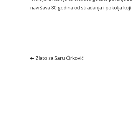
navršava 80 godina od stradanja i pokolja koji
Kretanje
Zlato za Saru Ćirković
članka