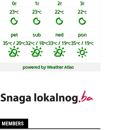
0
1
2
3
č
č
č
č
23
23
22
22
°C
°C
°C
°C
pet
sub
ned
pon
35
/ 20
32
/ 18
33
/ 19
35
/ 19
°C
°C
°C
°C
°C
°C
°C
°C
powered by
Weather Atlas
MEMBERS