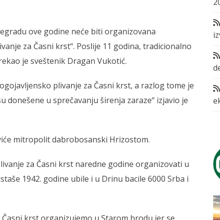
2
šegradu ove godine neće biti organizovana
i
vanje za Časni krst“. Poslije 11 godina, tradicionalno
 rekao je sveštenik Dragan Vukotić.
d
gojavljensko plivanje za Časni krst, a razlog tome je
su donešene u sprečavanju širenja zaraze“ izjavio je
e
iće mitropolit dabrobosanski Hrizostom.
plivanje za Časni krst naredne godine organizovati u
taše 1942. godine ubile i u Drinu bacile 6000 Srba i
a Časni krst organizujemo u Starom brodu jer se