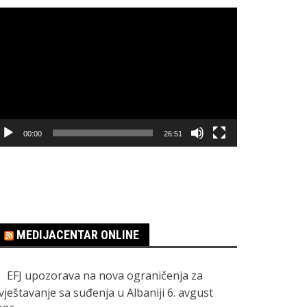
regledač
ideo
apisa
00:00
26:51
MEDIJACENTAR ONLINE
EFJ upozorava na nova ograničenja za
zvještavanje sa suđenja u Albaniji
6. avgust