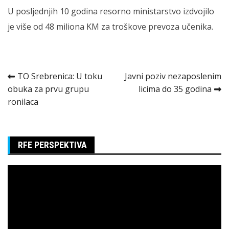
U posljednjih 10 godina resorno ministarstvo izdvojilo
je više od 48 miliona KM za troškove prevoza učenika.
Kretanje
TO Srebrenica: U toku
Javni poziv nezaposlenim
obuka za prvu grupu
licima do 35 godina
članka
ronilaca
RFE PERSPEKTIVA
Pregledač
video
zapisa