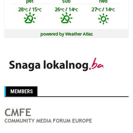
pet
sub
ned
28
/ 15
26
/ 14
27
/ 14
°C
°C
°C
°C
°C
°C
powered by
Weather Atlas
MEMBERS