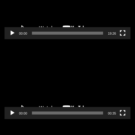
00:00
19:26
Pregledač
video
zapisa
00:00
00:35
Pregledač