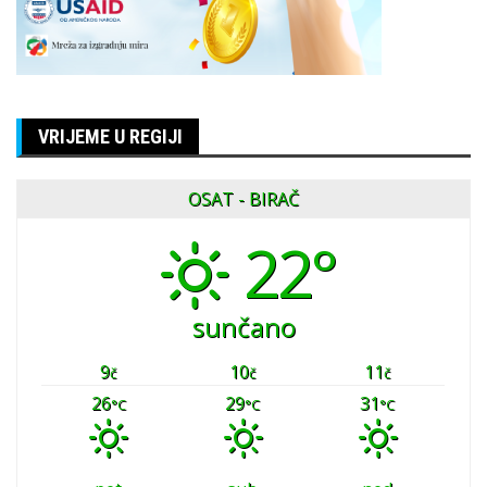
VRIJEME U REGIJI
OSAT - BIRAČ
22°
sunčano
9
10
11
č
č
č
26
29
31
°C
°C
°C