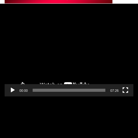
Pregledač
video
zapisa
00:00
07:26
Pregledač
video
zapisa