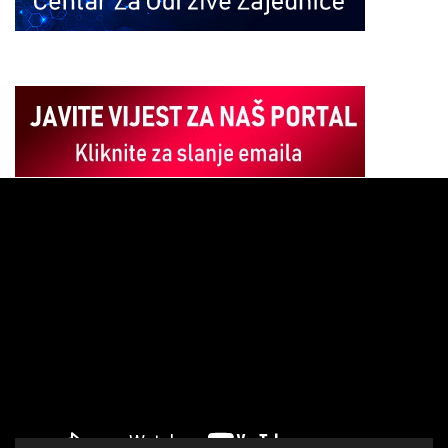
Pregledač
video
zapisa