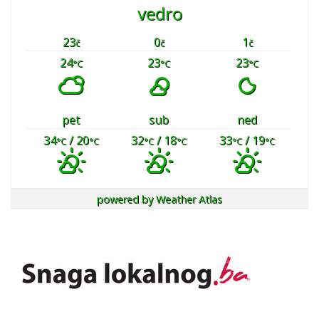
vedro
23
0
1
č
č
č
24
23
23
°C
°C
°C
pet
sub
ned
34
/ 20
32
/ 18
33
/ 19
°C
°C
°C
°C
°C
°C
powered by
Weather Atlas