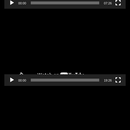
00:00
07:26
Pregledač
video
zapisa
00:00
19:26
Pregledač
video
zapisa