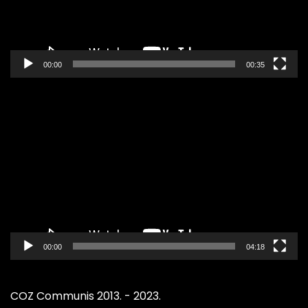
00:00
00:35
Pregledač
video
zapisa
00:00
04:18
COZ Communis 2013. - 2023.