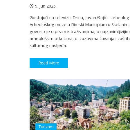
9. jun 2025.
Gostujući na televiziji Drina, Jovan Đajič – arheolog
Arheološkog muzeja Rimski Municipium u Skelanima
govorio je o prvim istraživanjima, o najzanimljivijim
arheološkim otkrićima, o izazovima čuvanja i zaštit
kulturnog nasljeđa.
Read More
Turizam