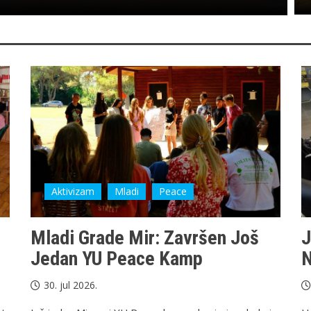
Aktivizam
Mladi
Peace
u
Mladi Grade Mir: Završеn Još
J
Jedan YU Peace Kamp
N
30. jul 2026.