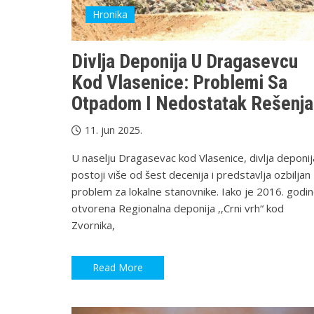
Hronika
Divlja Deponija U Dragasevcu
Kod Vlasenice: Problemi Sa
Otpadom I Nedostatak Rešenja
11. jun 2025.
U naselju Dragasevac kod Vlasenice, divlja deponij
postoji više od šest decenija i predstavlja ozbiljan
problem za lokalne stanovnike. Iako je 2016. godi
otvorena Regionalna deponija ‚‚Crni vrh“ kod
Zvornika,
Read More