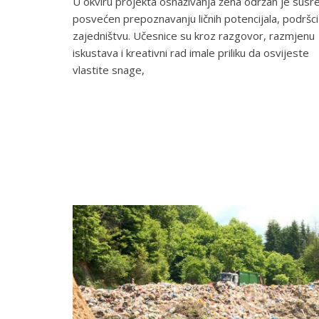
U okviru projekta osnaživanja žena održan je susr
posvećen prepoznavanju ličnih potencijala, podršci 
zajedništvu. Učesnice su kroz razgovor, razmjenu
iskustava i kreativni rad imale priliku da osvijeste
vlastite snage,