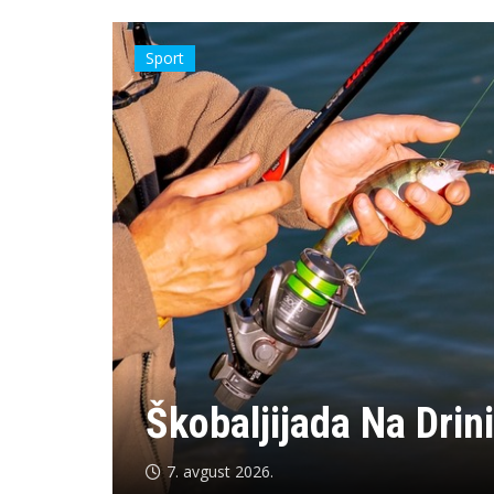
Opštinska
Do 150 KM Pomoći Za
U Bratuncu
7. avgust 2026.