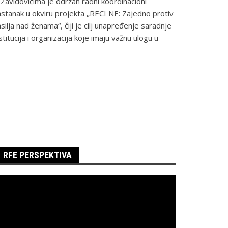
Zavidovićima je održan radni koordinacioni
stanak u okviru projekta „RECI NE: Zajedno protiv
silja nad ženama“, čiji je cilj unapređenje saradnje
stitucija i organizacija koje imaju važnu ulogu u
RFE PERSPEKTIVA
regledač
ideo
apisa