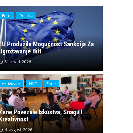
Biz.
Euro
Politika
EU Produžila Mogućnost Sankcija Za
Ugrožavanje BiH
31. mart 2026.
Aktivizam
NVO
Žene
Nova Radna Mjesta U Srebren
Žene Povezale Iskustva, Snagu I
Kreativnost
7. avgust 2026.
4. avgust 2026.