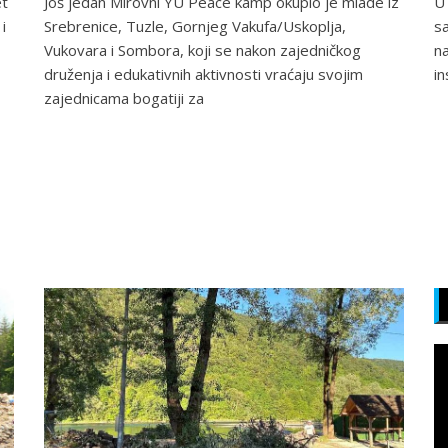
et
Još jedan Mirovni YU Peace kamp okupio je mlade iz
U 
i
Srebrenice, Tuzle, Gornjeg Vakufa/Uskoplja,
sa
Vukovara i Sombora, koji se nakon zajedničkog
na
druženja i edukativnih aktivnosti vraćaju svojim
in
zajednicama bogatiji za
P
v
z