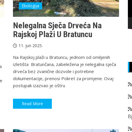
Ekologija
Nelegalna Sječa Drveća Na
Rajskoj Plaži U Bratuncu
11. jun 2025.
Na Rajskoj plaži u Bratuncu, jednom od omiljenih
izletišta Bratunčana, zabeležena je nelegalna sječa
a
drveća bez zvanične dozvole i potrebne
dokumentacije, prenosi Pokret za promjene. Ovaj
ne
postupak izazvao je oštru
Read More
Bj