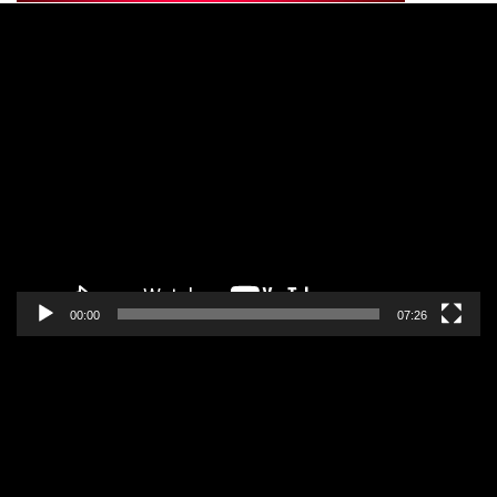
Pregledač
video
zapisa
00:00
07:26
Pregledač
video
zapisa