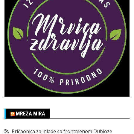
MREŽA MIRA
Pričaonica za mlade sa frontmenom Dubioze