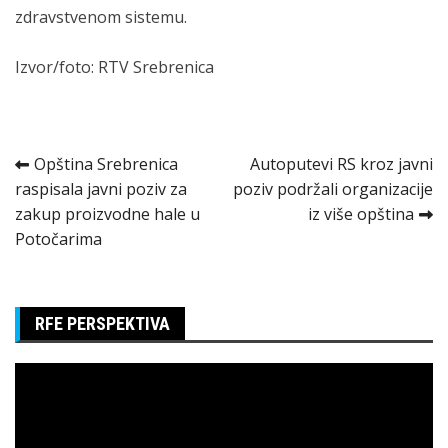
zdravstvenom sistemu.
Izvor/foto: RTV Srebrenica
Kretanje
Opština Srebrenica
Autoputevi RS kroz javni
raspisala javni poziv za
poziv podržali organizacije
članka
zakup proizvodne hale u
iz više opština
Potočarima
RFE PERSPEKTIVA
Pregledač
video
zapisa