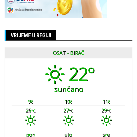
VRIJEME U REGIJI
OSAT - BIRAČ
22°
sunčano
9
10
11
č
č
č
26
27
29
°C
°C
°C
pon
uto
sre