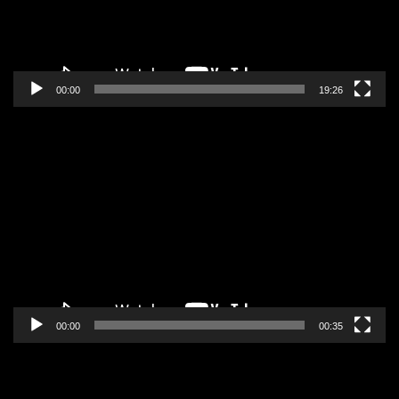
00:00
19:26
Pregledač
video
zapisa
00:00
00:35
Pregledač