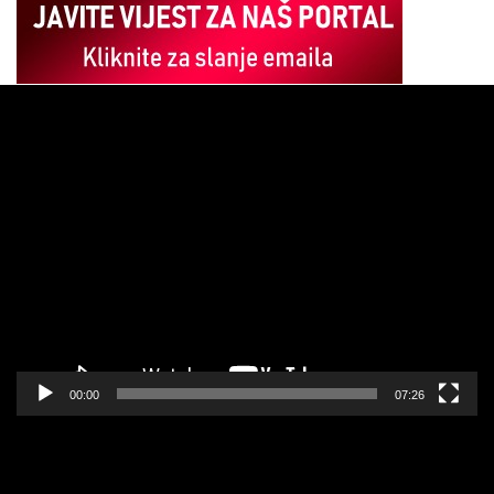
Pregledač
video
zapisa
00:00
07:26
Pregledač
video