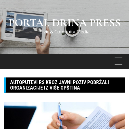
Skip
to
content
PORTAL DRINA PRESS
Civic & Comunity Media
AUTOPUTEVI RS KROZ JAVNI POZIV PODRŽALI
ORGANIZACIJE IZ VIŠE OPŠTINA