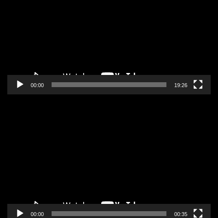
zapisa
00:00
19:26
Pregledač
video
zapisa
00:00
00:35