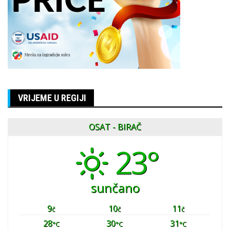
VRIJEME U REGIJI
OSAT - BIRAČ
23°
sunčano
9
10
11
č
č
č
28
30
31
°C
°C
°C