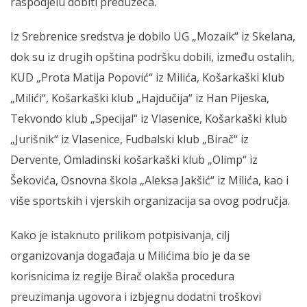
raspodjelu dobiti preduzeća.
Iz Srebrenice sredstva je dobilo UG „Mozaik“ iz Skelana,
dok su iz drugih opština podršku dobili, između ostalih,
KUD „Prota Matija Popović“ iz Milića, Košarkaški klub
„Milići“, Košarkaški klub „Hajdučija“ iz Han Pijeska,
Tekvondo klub „Specijal“ iz Vlasenice, Košarkaški klub
„Jurišnik“ iz Vlasenice, Fudbalski klub „Birač“ iz
Dervente, Omladinski košarkaški klub „Olimp“ iz
Šekovića, Osnovna škola „Aleksa Jakšić“ iz Milića, kao i
više sportskih i vjerskih organizacija sa ovog područja.
Kako je istaknuto prilikom potpisivanja, cilj
organizovanja događaja u Milićima bio je da se
korisnicima iz regije Birač olakša procedura
preuzimanja ugovora i izbjegnu dodatni troškovi