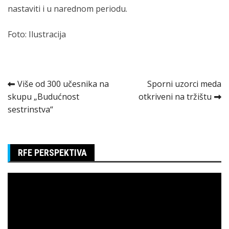
nastaviti i u narednom periodu.
Foto: Ilustracija
Kretanje
Više od 300 učesnika na
Sporni uzorci meda
skupu „Budućnost
otkriveni na tržištu
članka
sestrinstva“
RFE PERSPEKTIVA
Pregledač
video
zapisa