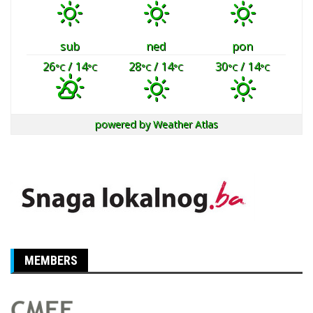
sub
ned
pon
26
/ 14
28
/ 14
30
/ 14
°C
°C
°C
°C
°C
°C
powered by
Weather Atlas
MEMBERS