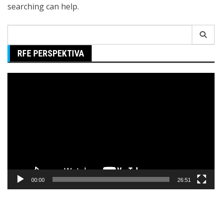
searching can help.
Search
for:
RFE PERSPEKTIVA
Pregledač
video
zapisa
00:00
26:51