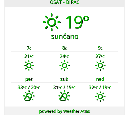
OSAT - BIRAČ
19°
sunčano
7
8
9
č
č
č
21
24
27
°C
°C
°C
pet
sub
ned
33
/ 20
31
/ 19
32
/ 19
°C
°C
°C
°C
°C
°C
powered by
Weather Atlas