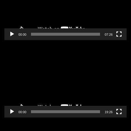
00:00
07:26
Pregledač
video
zapisa
00:00
19:26
Pregledač