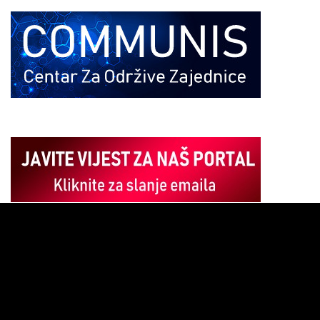
Pregledač
video
zapisa