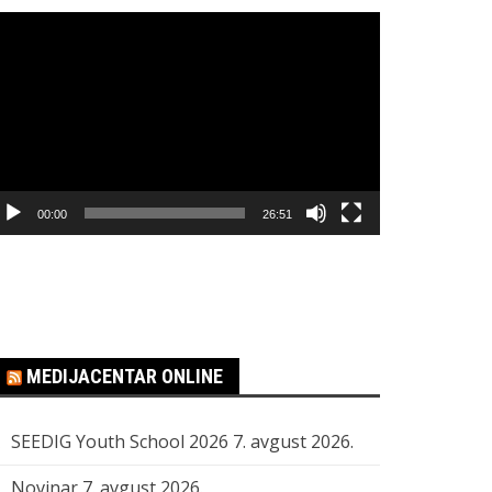
regledač
ideo
apisa
00:00
26:51
MEDIJACENTAR ONLINE
SEEDIG Youth School 2026
7. avgust 2026.
Novinar
7. avgust 2026.