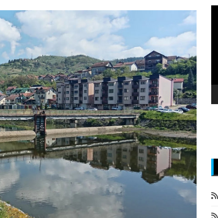
P
v
z