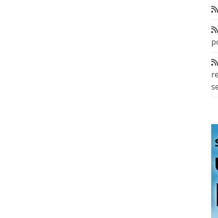
p
r
s