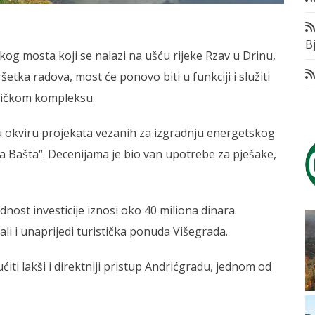
Bj
kog mosta koji se nalazi na ušću rijeke Rzav u Drinu,
etka radova, most će ponovo biti u funkciji i služiti
tičkom kompleksu.
u okviru projekata vezanih za izgradnju energetskog
na Bašta“. Decenijama je bio van upotrebe za pješake,
dnost investicije iznosi oko 40 miliona dinara.
 ali i unaprijedi turistička ponuda Višegrada.
i lakši i direktniji pristup Andrićgradu, jednom od