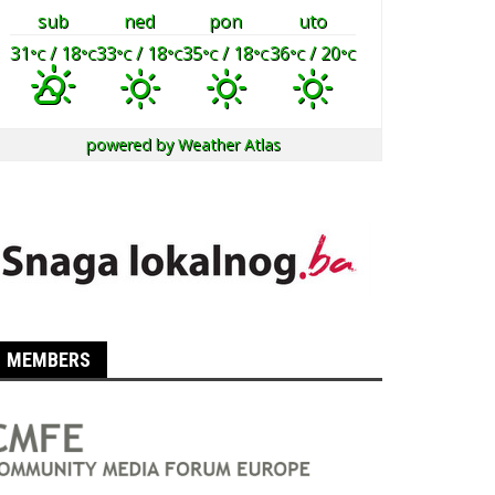
sub
ned
pon
uto
31
/ 18
33
/ 18
35
/ 18
36
/ 20
°C
°C
°C
°C
°C
°C
°C
°C
powered by
Weather Atlas
MEMBERS