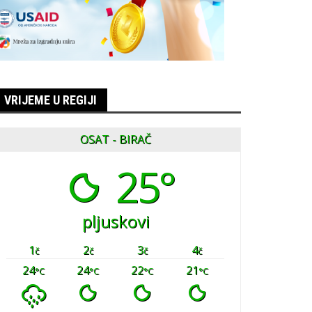
VRIJEME U REGIJI
OSAT - BIRAČ
25°
pljuskovi
1
2
3
4
č
č
č
č
24
24
22
21
°C
°C
°C
°C