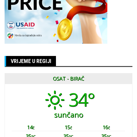
VRIJEME U REGIJI
OSAT - BIRAČ
34°
sunčano
14
15
16
č
č
č
35
35
35
°C
°C
°C