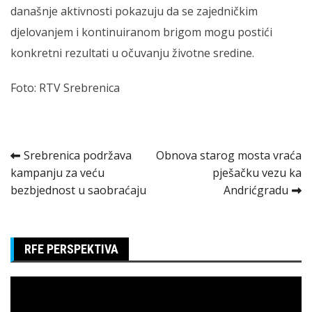
današnje aktivnosti pokazuju da se zajedničkim
djelovanjem i kontinuiranom brigom mogu postići
konkretni rezultati u očuvanju životne sredine.
Foto: RTV Srebrenica
Kretanje
Srebrenica podržava
Obnova starog mosta vraća
kampanju za veću
pješačku vezu ka
članka
bezbjednost u saobraćaju
Andrićgradu
RFE PERSPEKTIVA
Pregledač
video