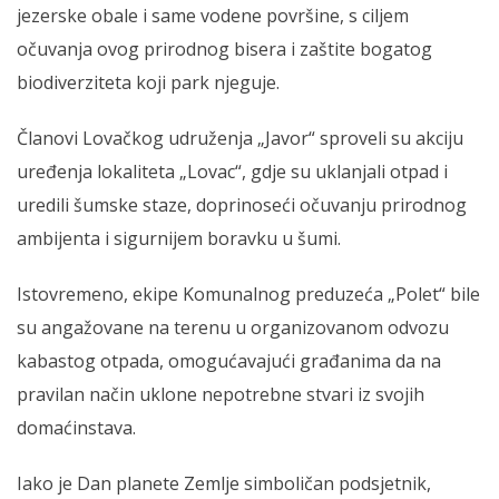
jezerske obale i same vodene površine, s ciljem
očuvanja ovog prirodnog bisera i zaštite bogatog
biodiverziteta koji park njeguje.
Članovi Lovačkog udruženja „Javor“ sproveli su akciju
uređenja lokaliteta „Lovac“, gdje su uklanjali otpad i
uredili šumske staze, doprinoseći očuvanju prirodnog
ambijenta i sigurnijem boravku u šumi.
Istovremeno, ekipe Komunalnog preduzeća „Polet“ bile
su angažovane na terenu u organizovanom odvozu
kabastog otpada, omogućavajući građanima da na
pravilan način uklone nepotrebne stvari iz svojih
domaćinstava.
Iako je Dan planete Zemlje simboličan podsjetnik,