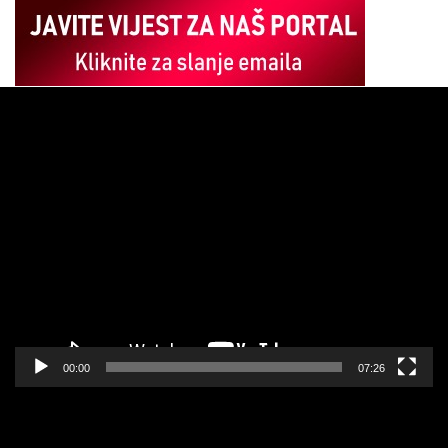
Pregledač
video
zapisa
00:00
07:26
Pregledač