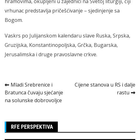
hramovima, okupljeni u zajednici na Svetoj liturgiji, čiji
vrhunac predstavlja pričešćivanje – sjedinjenje sa
Bogom.
Vaskrs po Julijanskom kalendaru slave Ruska, Srpska,
Gruzijska, Konstantinopoljska, Grčka, Bugarska,
Jerusalimska i druge pravoslavne crkve.
Kretanje
Mladi Srebrenice i
Cijene stanova u RS i dalje
Bratunca čuvaju sjećanje
rastu
članka
na solunske dobrovoljce
RFE PERSPEKTIVA