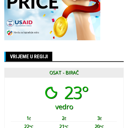
VRIJEME U REGIJI
OSAT - BIRAČ
23°
vedro
1
2
3
č
č
č
22
21
20
°C
°C
°C