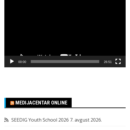
Pregledač
video
zapisa
00:00
26:51
MEDIJACENTAR ONLINE
SEEDIG Youth School 2026
7. avgust 2026.