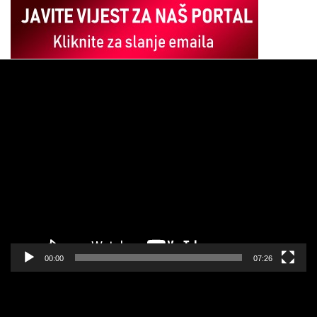
Pregledač
video
zapisa
00:00
07:26
Pregledač