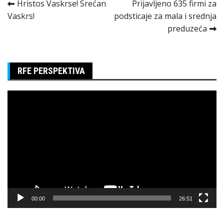
Kretanje
Hristos Vaskrse! Srećan
Prijavljeno 635 firmi za
Vaskrs!
podsticaje za mala i srednja
članka
preduzeća
RFE PERSPEKTIVA
Pregledač
video
zapisa
00:00
26:51