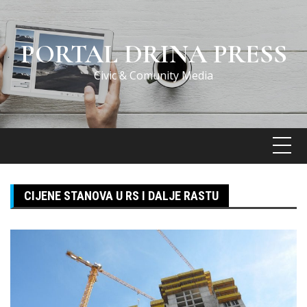
Skip
to
content
PORTAL DRINA PRESS
Civic & Comunity Media
CIJENE STANOVA U RS I DALJE RASTU