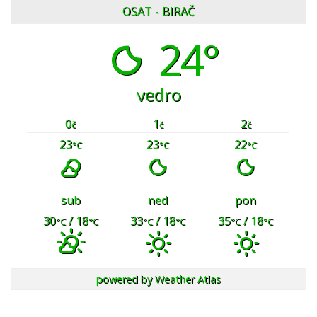
OSAT - BIRAČ
24°
vedro
0
1
2
č
č
č
23
23
22
°C
°C
°C
sub
ned
pon
30
/ 18
33
/ 18
35
/ 18
°C
°C
°C
°C
°C
°C
powered by
Weather Atlas