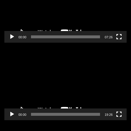
00:00
07:26
Pregledač
video
zapisa
00:00
19:26