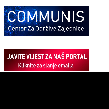
Pregledač
video
zapisa