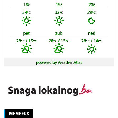
18
19
20
č
č
č
34
32
29
°C
°C
°C
pet
sub
ned
28
/ 15
26
/ 13
28
/ 14
°C
°C
°C
°C
°C
°C
powered by
Weather Atlas
MEMBERS