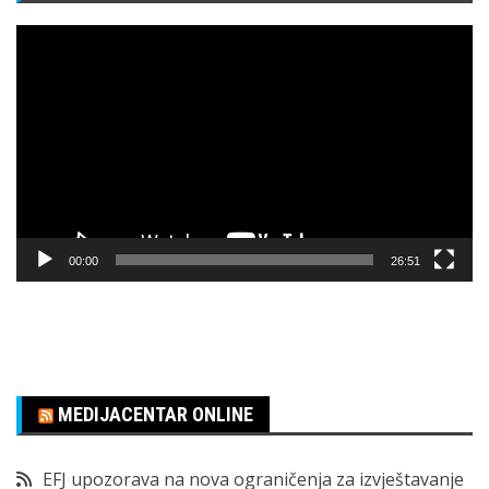
Pregledač
video
zapisa
00:00
26:51
MEDIJACENTAR ONLINE
EFJ upozorava na nova ograničenja za izvještavanje