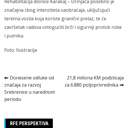
Rehabilitacija dionice Karakaj – Drinjača posebno je
značajna zbog intenziteta saobraćaja, uključujući
teretna vozila koja koriste granični prelaz, te će
završetak radova omogućiti brži i sigurniji protok robe
i putnika.
Foto: Ilustracija
Kretanje
Donesene odluke od
21,8 miliona KM podsticaja
značaja za razvoj
za 6.880 poljoprivrednika
članka
Srebrenice u narednom
periodu
RFE PERSPEKTIVA