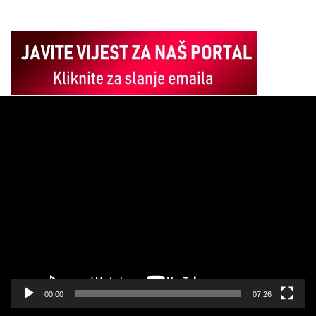
Pregledač
video
zapisa
00:00
07:26