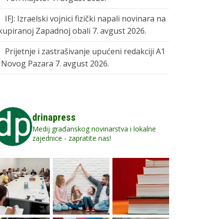
IFJ: Izraelski vojnici fizički napali novinara na
kupiranoj Zapadnoj obali
7. avgust 2026.
Prijetnje i zastrašivanje upućeni redakciji A1
z Novog Pazara
7. avgust 2026.
drinapress
Medij građanskog novinarstva i lokalne
zajednice - zapratite nas!