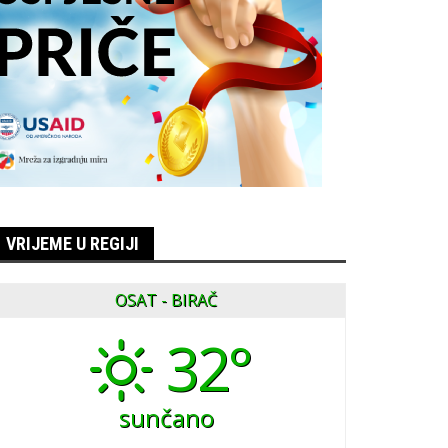
VRIJEME U REGIJI
OSAT - BIRAČ
32°
sunčano