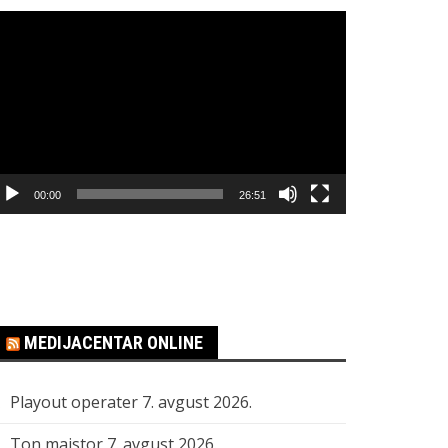
regledač
ideo
apisa
00:00
26:51
MEDIJACENTAR ONLINE
Playout operater
7. avgust 2026.
Ton majstor
7. avgust 2026.