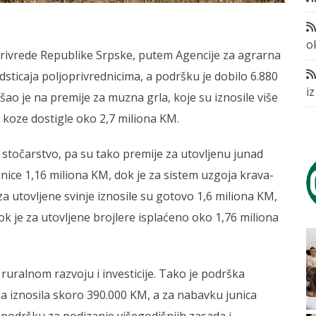
o
privrede Republike Srpske, putem Agencije za agrarna
dsticaja poljoprivrednicima, a podršku je dobilo 6.880
i
šao je na premije za muzna grla, koje su iznosile više
 koze dostigle oko 2,7 miliona KM.
 stočarstvo, pa su tako premije za utovljenu junad
unice 1,16 miliona KM, dok je za sistem uzgoja krava-
za utovljene svinje iznosile su gotovo 1,6 miliona KM,
k je za utovljene brojlere isplaćeno oko 1,76 miliona
ruralnom razvoju i investicije. Tako je podrška
 iznosila skoro 390.000 KM, a za nabavku junica