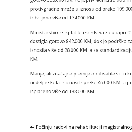
gotovo 353.000 KM. Poljoprivrednici su dobili 
protivgradne mreže u iznosu od preko 109.000 
izdvojeno više od 174.000 KM.
Ministarstvo je isplatilo i sredstva za unapređ
dostigla gotovo 842.000 KM, dok je podrška za
iznosila više od 28.000 KM, a za standardizaci
KM.
Manje, ali značajne premije obuhvatile su i d
nedeljne kokice iznosile preko 46.000 KM, a p
isplaćeno više od 188.000 KM.
Kretanje
Počinju radovi na rehabilitaciji magistralno