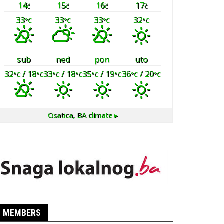
14
15
16
17
č
č
č
č
33
33
33
32
°C
°C
°C
°C
sub
ned
pon
uto
32
/ 18
33
/ 18
35
/ 19
36
/ 20
°C
°C
°C
°C
°C
°C
°C
°C
Osatica, BA
climate ▸
MEMBERS