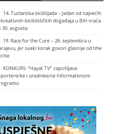
14. Tuzlanska biciklijada – Jedan od najvećih
ekreativnih biciklističkih događaja u BiH vraća
e 30. avgusta
19. Race for the Cure – 26. septembra u
arajevu, jer svaki korak govori glasnije od tihe
orbe
KONKURS: “Hayat TV” zapošljava
eportere/ke i urednike/ce Informativnom
rogramu