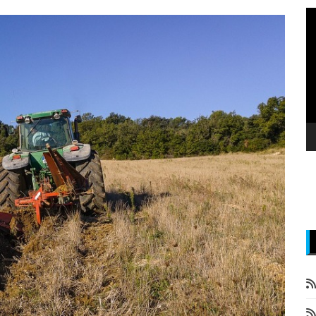
P
v
z