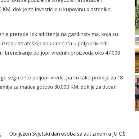
i podršku za podizanje višegodišnjih zasada i
KM, dok je za investicije u kupovinu plastenika
enje prerade i skladištenja na gazdinstvima, koja su
 izradu strateških dokumenata u poljoprivredi
ju i brendiranje poljoprivrednih proizvoda oko 47.000
ruge segmente poljoprivrede, pa su tako premije za 18-
remije za maticе gotovo 80.000 KM, dok je za duvan
g
Obilježen Svjetski dan osoba sa autizmom u JU OŠ