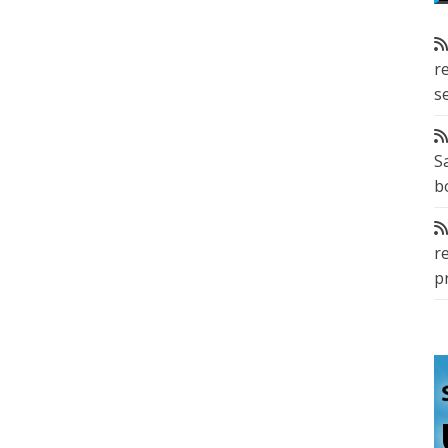
r
s
S
b
r
p