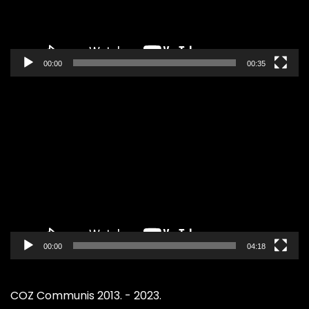
00:00
00:35
Pregledač
video
zapisa
00:00
04:18
COZ Communis 2013. - 2023.