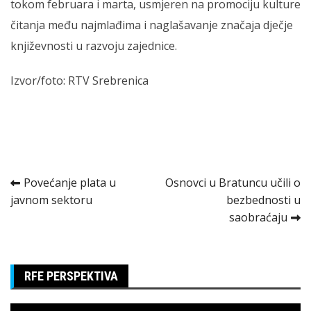
tokom februara i marta, usmjeren na promociju kulture
čitanja među najmlađima i naglašavanje značaja dječje
književnosti u razvoju zajednice.
Izvor/foto: RTV Srebrenica
Kretanje
Povećanje plata u
Osnovci u Bratuncu učili o
javnom sektoru
bezbednosti u
članka
saobraćaju
RFE PERSPEKTIVA