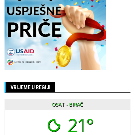
VRIJEME U REGIJI
OSAT - BIRAČ
21°