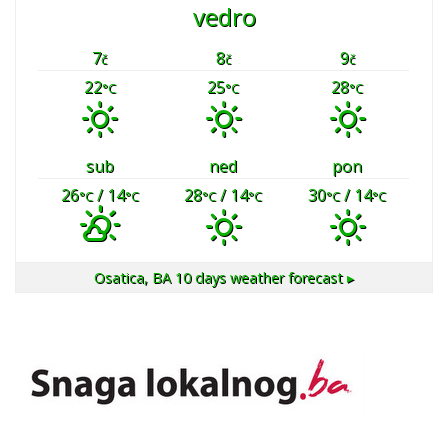
vedro
7
8
9
č
č
č
22
25
28
°C
°C
°C
sub
ned
pon
26
/ 14
28
/ 14
30
/ 14
°C
°C
°C
°C
°C
°C
Osatica, BA
10 days weather forecast ▸