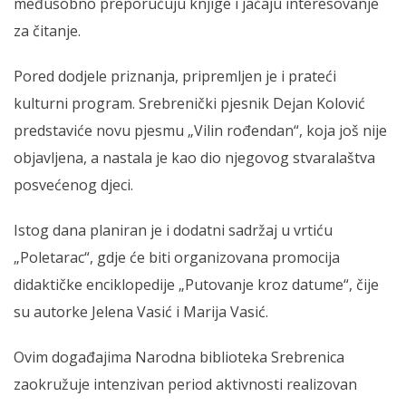
međusobno preporučuju knjige i jačaju interesovanje
za čitanje.
Pored dodjele priznanja, pripremljen je i prateći
kulturni program. Srebrenički pjesnik Dejan Kolović
predstaviće novu pjesmu „Vilin rođendan“, koja još nije
objavljena, a nastala je kao dio njegovog stvaralaštva
posvećenog djeci.
Istog dana planiran je i dodatni sadržaj u vrtiću
„Poletarac“, gdje će biti organizovana promocija
didaktičke enciklopedije „Putovanje kroz datume“, čije
su autorke Jelena Vasić i Marija Vasić.
Ovim događajima Narodna biblioteka Srebrenica
zaokružuje intenzivan period aktivnosti realizovan