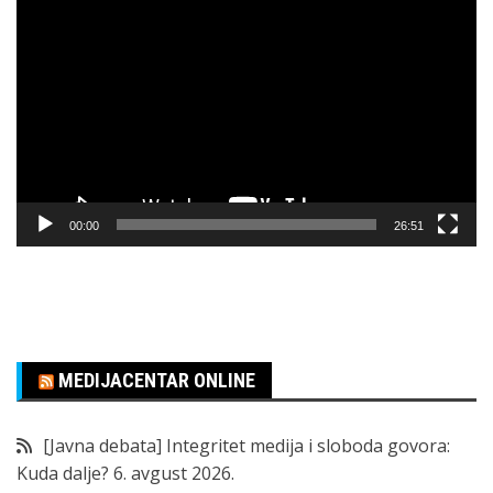
Pregledač
video
zapisa
00:00
26:51
MEDIJACENTAR ONLINE
[Javna debata] Integritet medija i sloboda govora:
Kuda dalje?
6. avgust 2026.