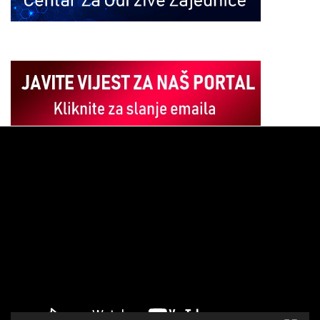
Pregledač
video
zapisa