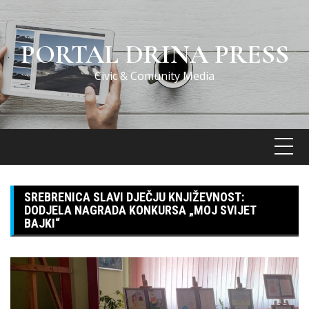
Skip
to
content
PORTAL DRINA PRESS
Civic & Comunity Media
SREBRENICA SLAVI DJEČJU KNJIŽEVNOST:
DODJELA NAGRADA KONKURSA „MOJ SVIJET
BAJKI“