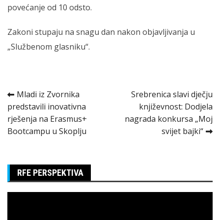
povećanje od 10 odsto.
Zakoni stupaju na snagu dan nakon objavljivanja u
„Službenom glasniku“.
Kretanje
Mladi iz Zvornika
Srebrenica slavi dječju
predstavili inovativna
književnost: Dodjela
članka
rješenja na Erasmus+
nagrada konkursa „Moj
Bootcampu u Skoplju
svijet bajki“
RFE PERSPEKTIVA
Pregledač
video