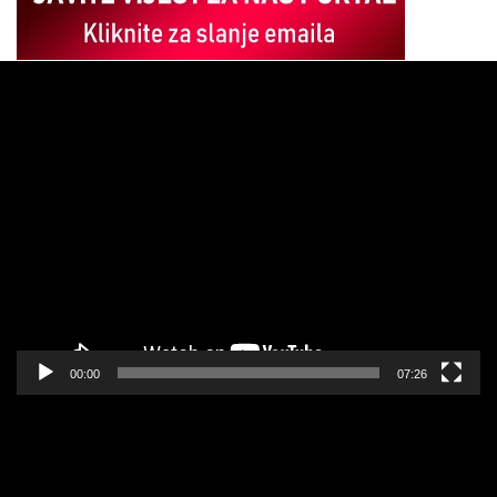
Pregledač
video
zapisa
00:00
07:26
Pregledač
video
zapisa