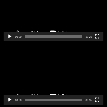
00:00
19:26
Pregledač
video
zapisa
00:00
00:35