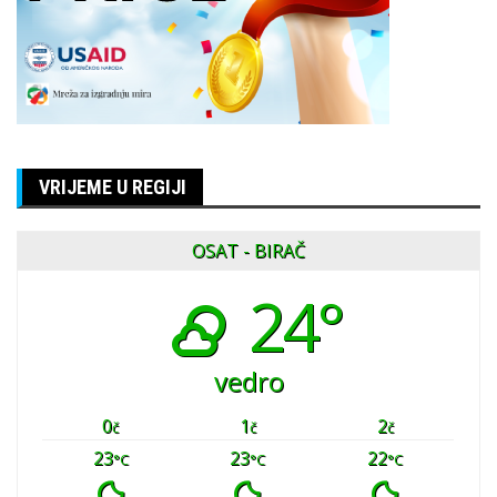
VRIJEME U REGIJI
OSAT - BIRAČ
24°
vedro
0
1
2
č
č
č
23
23
22
°C
°C
°C