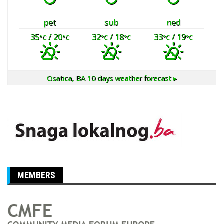
pet
sub
ned
35
/ 20
32
/ 18
33
/ 19
°C
°C
°C
°C
°C
°C
Osatica, BA
10 days weather forecast ▸
MEMBERS