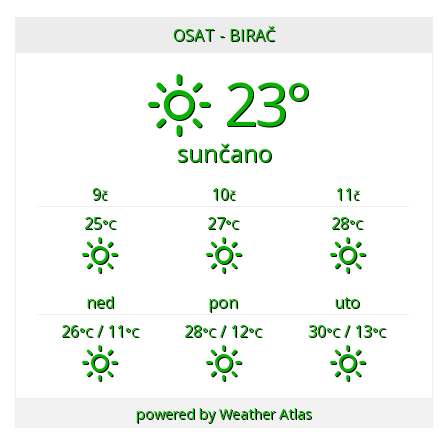
OSAT - BIRAČ
23°
sunčano
9
10
11
č
č
č
25
27
28
°C
°C
°C
ned
pon
uto
26
/ 11
28
/ 12
30
/ 13
°C
°C
°C
°C
°C
°C
powered by
Weather Atlas