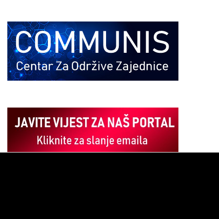
Pregledač
video
zapisa