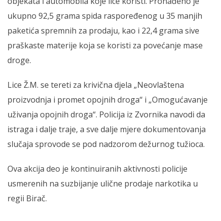
objekata i automobila koje lice koristi. Pronađeno je
ukupno 92,5 grama spida raspoređenog u 35 manjih
paketića spremnih za prodaju, kao i 22,4 grama sive
praškaste materije koja se koristi za povećanje mase
droge.
Lice Ž.M. se tereti za krivična djela „Neovlaštena
proizvodnja i promet opojnih droga“ i „Omogućavanje
uživanja opojnih droga“. Policija iz Zvornika navodi da
istraga i dalje traje, a sve dalje mjere dokumentovanja
slučaja sprovode se pod nadzorom dežurnog tužioca.
Ova akcija deo je kontinuiranih aktivnosti policije
usmerenih na suzbijanje ulične prodaje narkotika u
regii Birač.