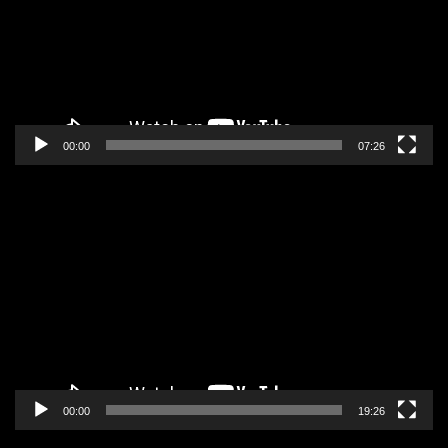
00:00
07:26
Pregledač
video
zapisa
00:00
19:26