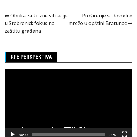
Kretanje
Obuka za krizne situacije
Proširenje vodovodne
u Srebrenici: fokus na
mreže u opštini Bratunac
članka
zaštitu građana
RFE PERSPEKTIVA
Pregledač
video
zapisa
00:00
26:51