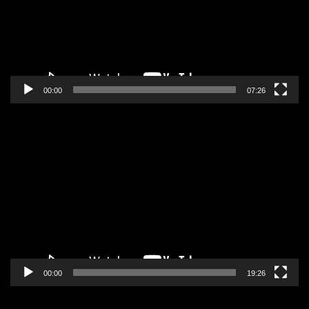
00:00
07:26
Pregledač
video
zapisa
00:00
19:26