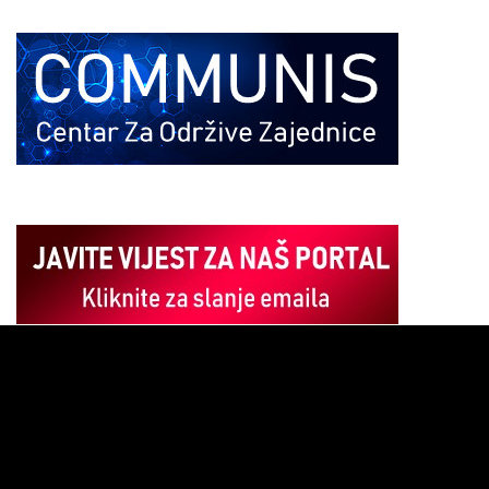
Pregledač
video
zapisa