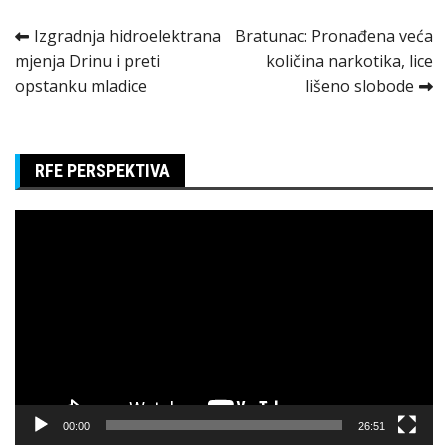
Kretanje
Izgradnja hidroelektrana
Bratunac: Pronađena veća
mjenja Drinu i preti
količina narkotika, lice
članka
opstanku mladice
lišeno slobode
RFE PERSPEKTIVA
Pregledač
video
zapisa
00:00
26:51