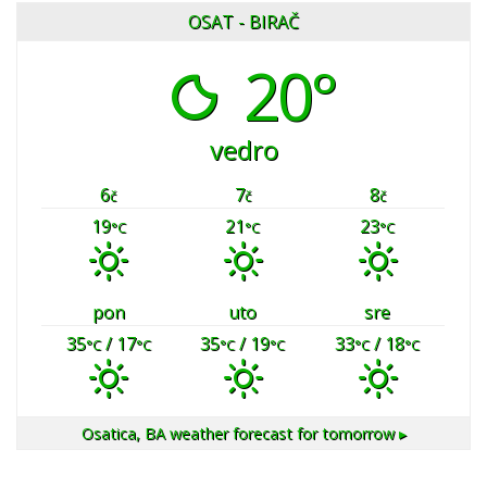
OSAT - BIRAČ
20°
vedro
6
7
8
č
č
č
19
21
23
°C
°C
°C
pon
uto
sre
35
/ 17
35
/ 19
33
/ 18
°C
°C
°C
°C
°C
°C
Osatica, BA
weather forecast for tomorrow ▸