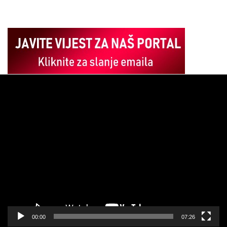
Pregledač
video
zapisa
00:00
07:26