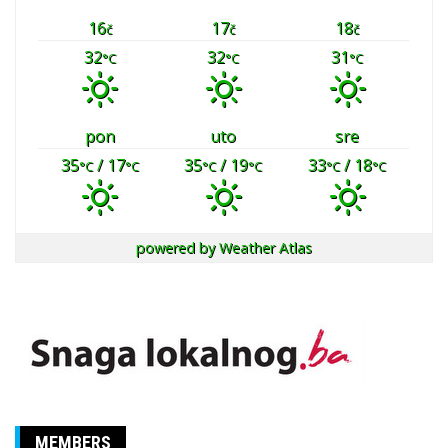
16
17
18
č
č
č
32
32
31
°C
°C
°C
pon
uto
sre
35
/ 17
35
/ 19
33
/ 18
°C
°C
°C
°C
°C
°C
powered by
Weather Atlas
MEMBERS