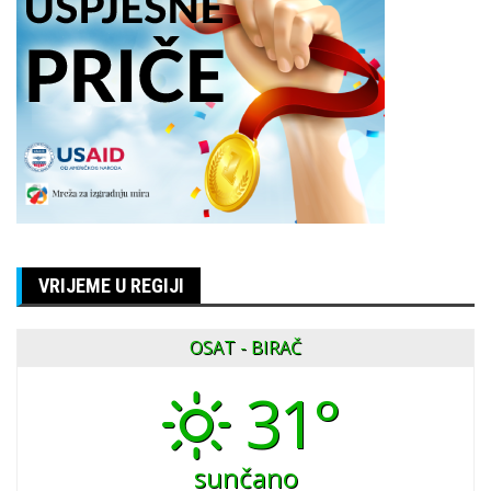
VRIJEME U REGIJI
OSAT - BIRAČ
31°
sunčano