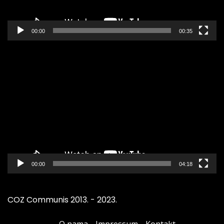
00:00
00:35
Pregledač
video
zapisa
00:00
04:18
COZ Communis 2013. - 2023.
O nama
Impressum
Kontakt