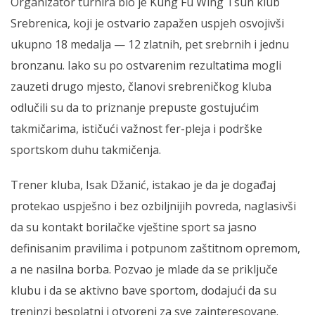
Organizator turnira bio je Kung Fu Wing Tsun klub
Srebrenica, koji je ostvario zapažen uspjeh osvojivši
ukupno 18 medalja — 12 zlatnih, pet srebrnih i jednu
bronzanu. Iako su po ostvarenim rezultatima mogli
zauzeti drugo mjesto, članovi srebreničkog kluba
odlučili su da to priznanje prepuste gostujućim
takmičarima, ističući važnost fer-pleja i podrške
sportskom duhu takmičenja.
Trener kluba, Isak Džanić, istakao je da je događaj
protekao uspješno i bez ozbiljnijih povreda, naglasivši
da su kontakt borilačke vještine sport sa jasno
definisanim pravilima i potpunom zaštitnom opremom,
a ne nasilna borba. Pozvao je mlade da se priključe
klubu i da se aktivno bave sportom, dodajući da su
treninzi besplatni i otvoreni za sve zainteresovane.