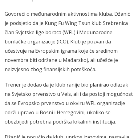
Govoreći o međunarodnim aktivnostima kluba, Džanić
je podsjetio da je Kung Fu Wing Tsun klub Srebrenica
član Svjetske lige boraca (WFL) i Međunarodne
borilačke organizacije (ICO). Klub je pozvan da
učestvuje na Evropskim igrama koje će sredinom
novembra biti održane u Mađarskoj, ali učešće je
neizvjesno zbog finansijskih poteškoća.
Trener je dodao da je klub ranije bio planirao odlazak
na Svjetsko prvenstvo u Vels, ali i da postoji mogućnost
da se Evropsko prvenstvo u okviru WFL organizacije
održi upravo u Bosni i Hercegovini, ukoliko se
obezbijedi potrebna podrška lokalnih institucija.
Džanić je poručio da klub, uprkos izazovima, nastavlja