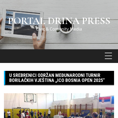
Skip
to
content
PORTAL DRINA PRESS
Civic & Comunity Media
U SREBRENICI ODRŽAN MEĐUNARODNI TURNIR
BORILAČKIH VJEŠTINA „ICO BOSNIA OPEN 2025″