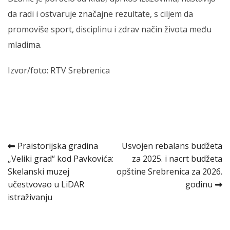
da radi i ostvaruje značajne rezultate, s ciljem da
promoviše sport, disciplinu i zdrav način života među
mladima.
Izvor/foto: RTV Srebrenica
Kretanje
Praistorijska gradina
Usvojen rebalans budžeta
„Veliki grad“ kod Pavkovića:
za 2025. i nacrt budžeta
članka
Skelanski muzej
opštine Srebrenica za 2026.
učestvovao u LiDAR
godinu
istraživanju