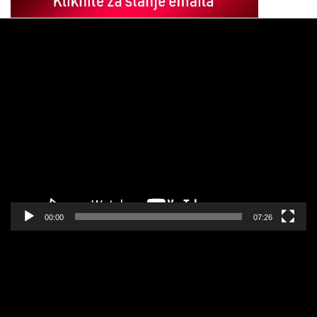
Pregledač
video
zapisa
00:00
07:26
Pregledač
video
zapisa