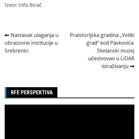
Izvor: Info Birač
Kretanje
Nastavak ulaganja u
Praistorijska gradina „Veliki
obrazovne institucije u
grad“ kod Pavkovića:
članka
Srebrenici
Skelanski muzej
učestvovao u LiDAR
istraživanju
RFE PERSPEKTIVA
Pregledač
video
zapisa