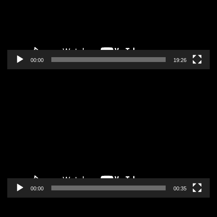
00:00
19:26
Pregledač
video
zapisa
00:00
00:35