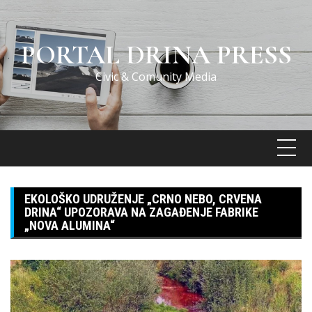
Skip
to
content
PORTAL DRINA PRESS
Civic & Comunity Media
EKOLOŠKO UDRUŽENJE „CRNO NEBO, CRVENA
DRINA“ UPOZORAVA NA ZAGAĐENJE FABRIKE
„NOVA ALUMINA“