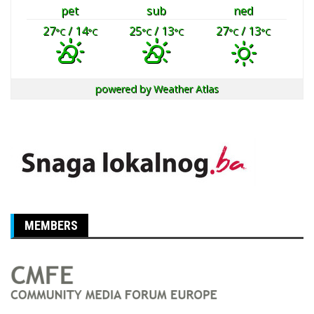
pet
sub
ned
27
/ 14
25
/ 13
27
/ 13
°C
°C
°C
°C
°C
°C
powered by
Weather Atlas
MEMBERS