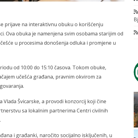
Bj
e prijave na interaktivnu obuku o korišćenju
ici. Ova obuka je namenjena svim osobama starijim od
učešće u procesima donošenja odluka i promjene u
eriodu od 10:00 do 15:10 časova. Tokom obuke,
značajem učešća građana, pravnim okvirom za
agovaranja.
a Vlada Švicarske, a provodi konzorcij koji čine
tnerstvu sa lokalnim partnerima Centri civilnih
.
đana i građanki, naročito socijalno isključenih, u