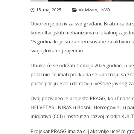
15. maj 2025.
Aktivizam
NVO
Otvoren je poziv za sve građane Bratunca da s
konsultacijskih mehanizama u lokalnoj zajedn
15 godina koje su zainteresovane za aktivno 
svojoj lokalnoj zajednici.
Obuka će se održati 17.maja 2025.godine, u p
polaznici će imati priliku da se upoznaju sa 
participaciju, kao i da razviju veštine javnog z
Ovaj poziv deo je projekta PRAGG, koji financir
HELVETAS i NIRAS u Bosni i Hercegovini, u par
inicijativa (CCI) i Institut za razvoj mladih KULT
Projekat PRAGG ima za cilj aktivnije učešće gra