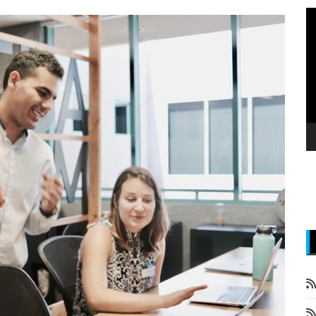
P
v
z