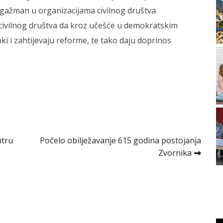
angažman u organizacijama civilnog društva.
civilnog društva da kroz učešće u demokratskim
i i zahtijevaju reforme, te tako daju doprinos
ntru
Počelo obilježavanje 615 godina postojanja
Zvornika