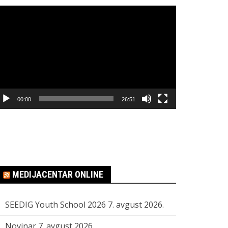
regledač
ideo
apisa
00:00
26:51
MEDIJACENTAR ONLINE
SEEDIG Youth School 2026
7. avgust 2026.
Novinar
7. avgust 2026.