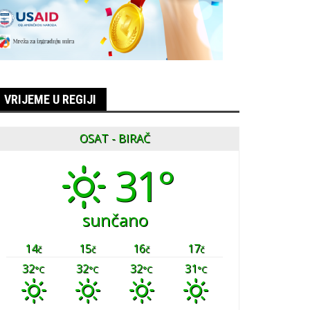
VRIJEME U REGIJI
OSAT - BIRAČ
31°
sunčano
14
15
16
17
č
č
č
č
32
32
32
31
°C
°C
°C
°C