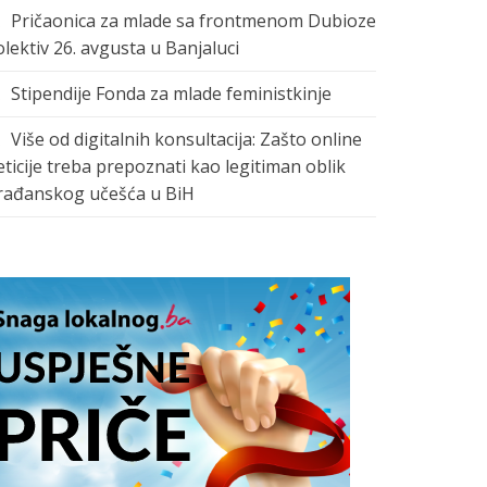
Pričaonica za mlade sa frontmenom Dubioze
olektiv 26. avgusta u Banjaluci
Stipendije Fonda za mlade feministkinje
Više od digitalnih konsultacija: Zašto online
eticije treba prepoznati kao legitiman oblik
rađanskog učešća u BiH