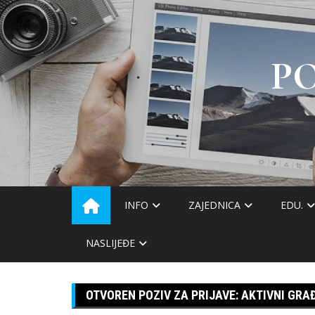
Skip
to
content
P
INFO
ZAJEDNICA
EDU.
NASLIJEĐE
OTVOREN POZIV ZA PRIJAVE: AKTIVNI GR