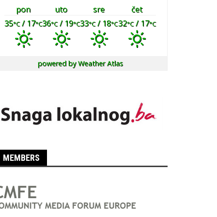
pon
uto
sre
čet
35
/ 17
36
/ 19
33
/ 18
32
/ 17
°C
°C
°C
°C
°C
°C
°C
°C
powered by
Weather Atlas
MEMBERS