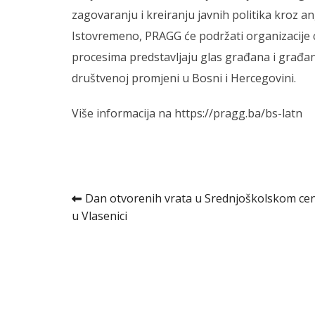
zagovaranju i kreiranju javnih politika kroz 
Istovremeno, PRAGG će podržati organizacije 
procesima predstavljaju glas građana i građank
društvenoj promjeni u Bosni i Hercegovini.
Više informacija na
https://pragg.ba/bs-latn
Kretanje
Dan otvorenih vrata u Srednjoškolskom ce
u Vlasenici
članka