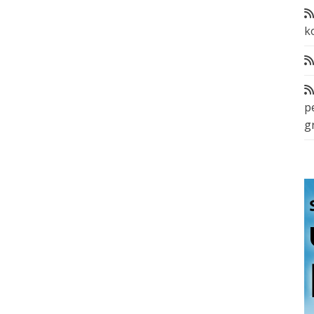
k
p
g