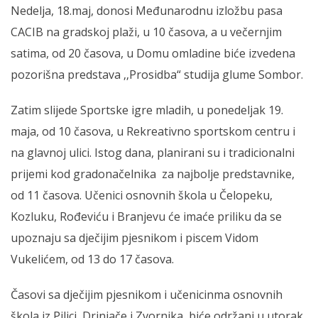
Nedelja, 18.maj, donosi Međunarodnu izložbu pasa
CACIB na gradskoj plaži, u 10 časova, a u večernjim
satima, od 20 časova, u Domu omladine biće izvedena
pozorišna predstava ‚‚Prosidba“ studija glume Sombor.
Zatim slijede Sportske igre mladih, u ponedeljak 19.
maja, od 10 časova, u Rekreativno sportskom centru i
na glavnoj ulici. Istog dana, planirani su i tradicionalni
prijemi kod gradonačelnika za najbolje predstavnike,
od 11 časova. Učenici osnovnih škola u Čelopeku,
Kozluku, Rođeviću i Branjevu će imaće priliku da se
upoznaju sa dječijim pjesnikom i piscem Vidom
Vukelićem, od 13 do 17 časova.
Časovi sa dječijim pjesnikom i učenicinma osnovnih
škola iz Pilici, Drinjače i Zvornika, biće održani u utorak