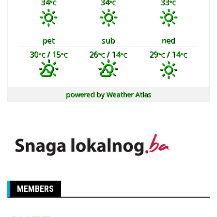
34
34
33
°C
°C
°C
pet
sub
ned
30
/ 15
26
/ 14
29
/ 14
°C
°C
°C
°C
°C
°C
powered by
Weather Atlas
MEMBERS