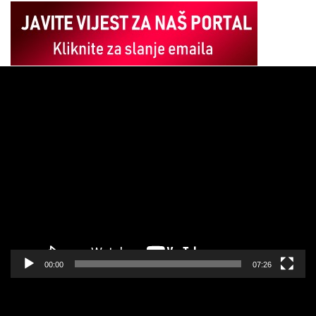
Pregledač
video
zapisa
00:00
07:26
Pregledač