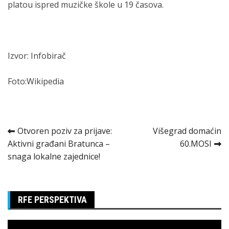
platou ispred muzičke škole u 19 časova.
Izvor: Infobirač
Foto:Wikipedia
Kretanje
Otvoren poziv za prijave:
Višegrad domaćin
Aktivni građani Bratunca –
60.MOSI
članka
snaga lokalne zajednice!
RFE PERSPEKTIVA
Pregledač