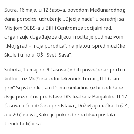
Sutra, 16.maja, u 12 časova, povodom Međunarodnog
dana porodice, udruženje ‚‚Dječija nada“ u saradnji sa
Misijom OEBS-a u BiH i Centrom za socijalni rad,
organizuje događaje za dijecu i roditelje pod nazivom
‚‚Moj grad – moja porodica“, na platou ispred muzičke
škole i u holu OŠ ‚‚Sveti Sava“.
Subota, 17.maj, od 9 časova će biti posvećena sportu i
kulturi, uz Međunarodni tekvondo turnir ‚‚ITF Gran
prix“ Srpski soko, a u Domu omladine će biti održane
dvije pozorične predstave DIS teatra iz Banjaluke. U 17
časova biće održana predstava ‚‚Doživljaji mačka Toše“,
a u 20 časova ‚‚Kako je pokondirena tikva postala
trendoholičarka“.