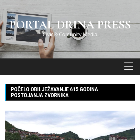
Skip
to
content
PORTAL DRINA PRESS
Civic & Comunity Media
POČELO OBILJEŽAVANJE 615 GODINA
POSTOJANJA ZVORNIKA