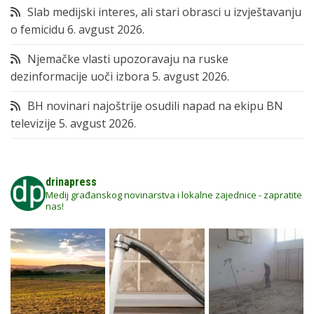
Slab medijski interes, ali stari obrasci u izvještavanju
o femicidu
6. avgust 2026.
Njemačke vlasti upozoravaju na ruske
dezinformacije uoči izbora
5. avgust 2026.
BH novinari najoštrije osudili napad na ekipu BN
televizije
5. avgust 2026.
drinapress
Medij građanskog novinarstva i lokalne zajednice - zapratite
nas!