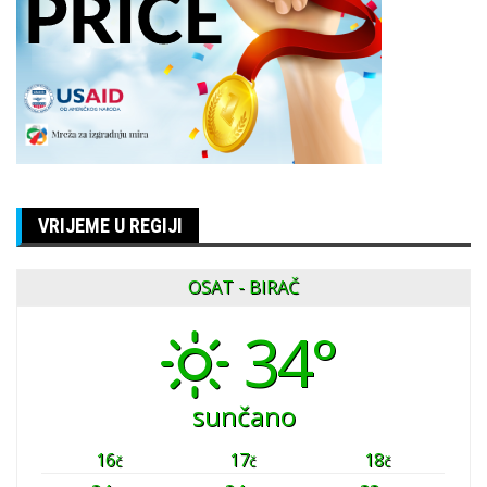
VRIJEME U REGIJI
OSAT - BIRAČ
34°
sunčano
16
17
18
č
č
č