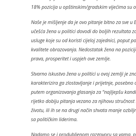
18% pozicija u opštinskim/gradskim vijećima su os
Naše je mišljenje da je ovo pitanje bitno za sve u B
učešća žena u politici dovodi do boljih rezultata za 
usluge koje su od koristi cijeloj zajednici, poput 
kvalitete obrazovanja. Nedostatak žena na pozici
prava, prosperitet i uspjeh ove zemlje.
Stvarno iskustvo žena u politici u ovoj zemlji je z
karakterizira ga zlostavljanje i prijetnje, posebno 
putem organizovanja glasanja za “najljepšu kandid
rijetko dobiju pitanja vezano za njihovu stručnost i
životu, ili ih se na drugi način shvata manje ozb
sa političkim liderima.
Nadamo se i produbljenom razgovoru sa vama, pr