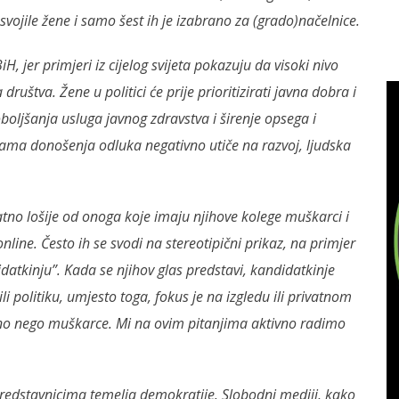
vojile žene i samo šest ih je izabrano za (grado)načelnice.
iH, jer primjeri iz cijelog svijeta pokazuju da visoki nivo
društva. Žene u politici će prije prioritizirati javna dobra i
poboljšanja usluga javnog zdravstva i širenje opsega i
jama donošenja odluka negativno utiče na razvoj, ljudska
natno lošije od onoga koje imaju njihove kolege muškarci i
online. Često ih se svodi na stereotipični prikaz, na primjer
atkinju”. Kada se njihov glas predstavi, kandidatkinje
li politiku, umjesto toga, fokus je na izgledu ili privatnom
iljno nego muškarce. Mi na ovim pitanjima aktivno radimo
edstavnicima temelja demokratije. Slobodni mediji, kako