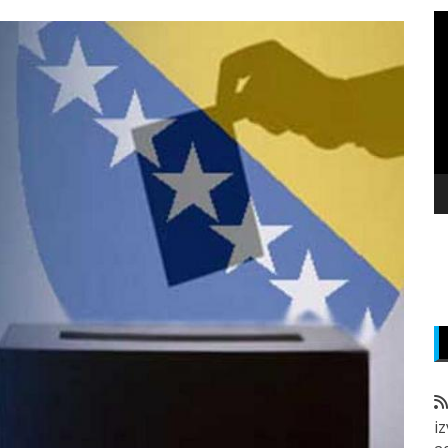
P
v
z
i