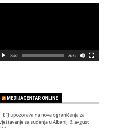
regledač
ideo
apisa
00:00
26:51
MEDIJACENTAR ONLINE
EFJ upozorava na nova ograničenja za
zvještavanje sa suđenja u Albaniji
6. avgust