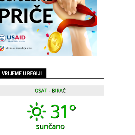
VRIJEME U REGIJI
OSAT - BIRAČ
31°
sunčano