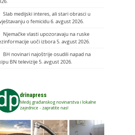
026.
Slab medijski interes, ali stari obrasci u
zvještavanju o femicidu
6. avgust 2026.
Njemačke vlasti upozoravaju na ruske
ezinformacije uoči izbora
5. avgust 2026.
BH novinari najoštrije osudili napad na
kipu BN televizije
5. avgust 2026.
drinapress
Medij građanskog novinarstva i lokalne
zajednice - zapratite nas!