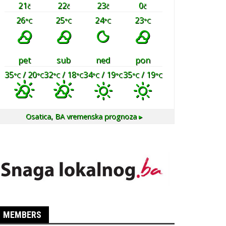
21
22
23
0
č
č
č
č
26
25
24
23
°C
°C
°C
°C
pet
sub
ned
pon
35
/ 20
32
/ 18
34
/ 19
35
/ 19
°C
°C
°C
°C
°C
°C
°C
°C
Osatica, BA
vremenska prognoza ▸
MEMBERS