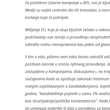
Sa početkom izborne kampanje u BiH, ovo je ključn
Mediji su uvijek centralni dio tih trenutaka, a na
kretanja koja će potrajati.
Mišljenje EU, koje je skup ključnih tačaka u odno
podržavanju ove zemlje u provođenju neophodnih 
odredilo rodnu ravnopravnost kao jedno od glavni
S tim u vidu, pišemo vam kako bismo zatražili va
pozitivan iskorak u smislu njihovog provođenja. I
zastupljene u kampanjama, diskusijama i, na kra
slučajevima kada se ispoštuje zakonski minimum n
manjim izvještavanjem o kandidatkinjama. Izvješ
godine, “kandidatkinje pojavile u samo 3% analizi
kao stručnjakinje/političke komentatorice”. Kada i
im umanjuje autoritet ili glas u poređenju sa ka