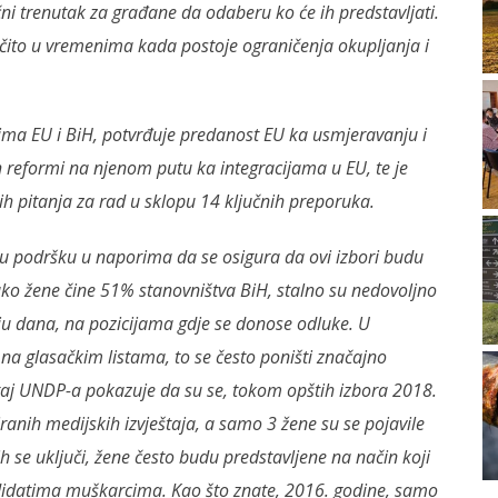
i trenutak za građane da odaberu ko će ih predstavljati.
ročito u vremenima kada postoje ograničenja okupljanja i
sima EU i BiH, potvrđuje predanost EU ka usmjeravanju i
reformi na njenom putu ka integracijama u EU, te je
h pitanja za rad u sklopu 14 ključnih preporuka.
šu podršku u naporima da se osigura da ovi izbori budu
ako žene čine 51% stanovništva BiH, stalno su nedovoljno
ju dana, na pozicijama gdje se donose odluke. U
a glasačkim listama, to se često poništi značajno
taj UNDP-a pokazuje da su se, tokom opštih izbora 2018.
ranih medijskih izvještaja, a samo 3 žene su se pojavile
h se uključi, žene često budu predstavljene na način koji
ndidatima muškarcima. Kao što znate, 2016. godine, samo