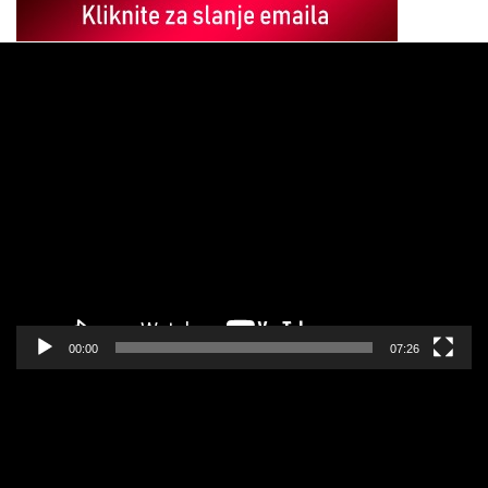
Pregledač
video
zapisa
00:00
07:26
Pregledač
video
zapisa