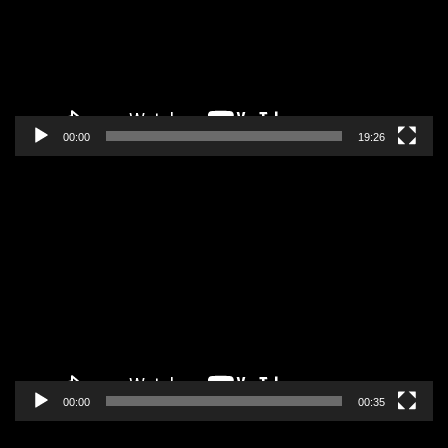
00:00
19:26
Pregledač
video
zapisa
00:00
00:35