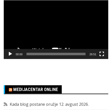
Pregledač
video
zapisa
00:00
26:51
MEDIJACENTAR ONLINE
Kada blog postane oružje
12. avgust 2026.