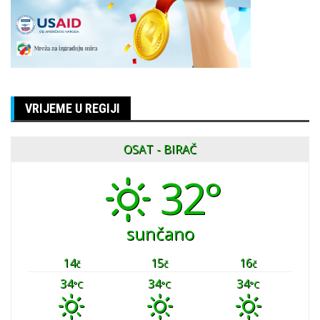
VRIJEME U REGIJI
OSAT - BIRAČ
32°
sunčano
14
15
16
č
č
č
34
34
34
°C
°C
°C