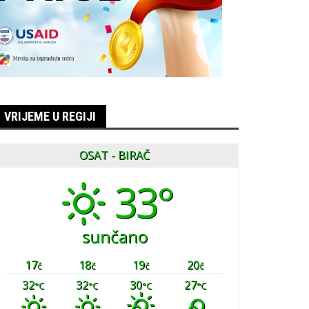
VRIJEME U REGIJI
OSAT - BIRAČ
33°
sunčano
17
18
19
20
č
č
č
č
32
32
30
27
°C
°C
°C
°C