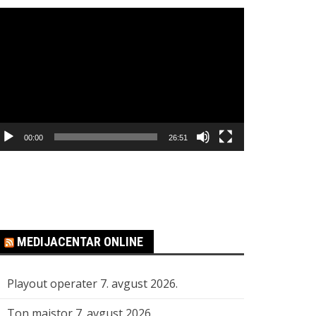
regledač
ideo
apisa
00:00
26:51
MEDIJACENTAR ONLINE
Playout operater
7. avgust 2026.
Ton majstor
7. avgust 2026.