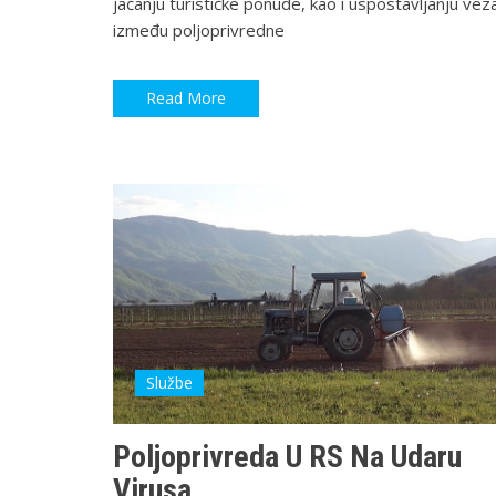
jačanju turističke ponude, kao i uspostavljanju vez
između poljoprivredne
Read More
Službe
Poljoprivreda U RS Na Udaru
Virusa