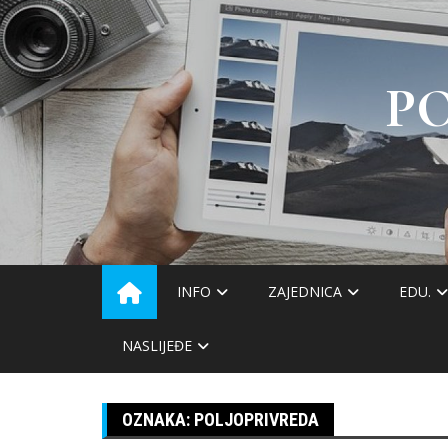
Skip
to
content
P
INFO
ZAJEDNICA
EDU.
NASLIJEĐE
OZNAKA:
POLJOPRIVREDA