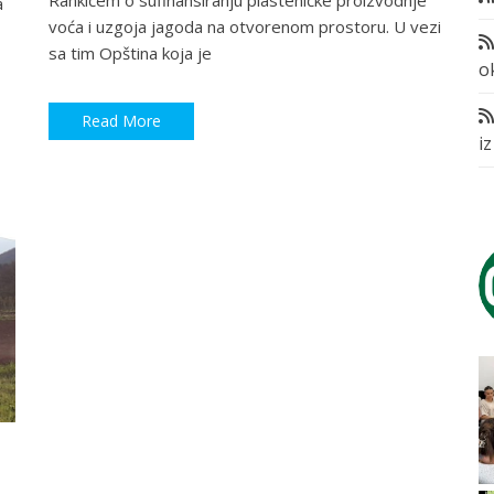
Rankićem o sufinansiranju plasteničke proizvodnje
a
voća i uzgoja jagoda na otvorenom prostoru. U vezi
sa tim Opština koja je
o
Read More
i