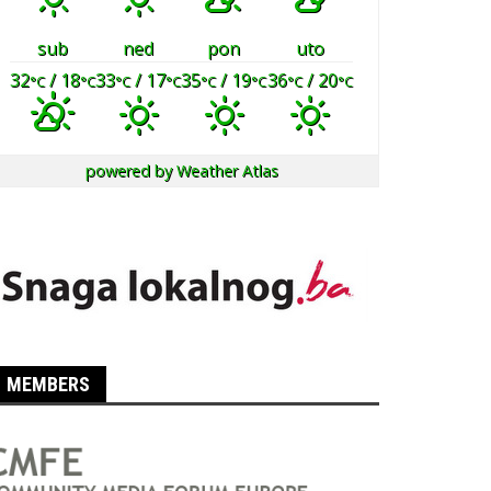
sub
ned
pon
uto
32
/ 18
33
/ 17
35
/ 19
36
/ 20
°C
°C
°C
°C
°C
°C
°C
°C
powered by
Weather Atlas
MEMBERS