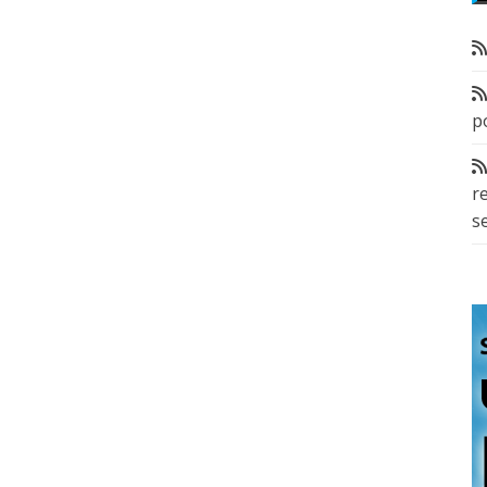
p
r
s