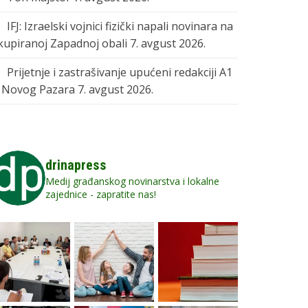
IFJ: Izraelski vojnici fizički napali novinara na
kupiranoj Zapadnoj obali
7. avgust 2026.
Prijetnje i zastrašivanje upućeni redakciji A1
z Novog Pazara
7. avgust 2026.
drinapress
Medij građanskog novinarstva i lokalne
zajednice - zapratite nas!