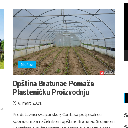
P
v
z
Službe
Opština Bratunac Pomaže
a
Plasteničku Proizvodnju
6. mart 2021.
ne
Predstavnici švajcarskog Caritasa potpisali su
sporazum sa načelnikom opštine Bratunac Srdjanom