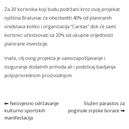
Za 20 korisnika koji budu podržani kroz ovaj projekat
opština Bratunac će obezbediti 40% od planiranih
sredstava koliko i organizacija “Caritas“ dok će sami
korisnici učestvovati sa 20% od ukupne vrijednosti
planirane investicije.
Inače, cilj ovog projekta je samozapošljavanje i
osiguranje dodatnih prihoda ali i podsticaj bavljanja
poljoprivrednom proizvodnjom.
Kretanje
Neizvjesno održavanje
Služen parastos za
kulturno sportskih
poginule srpske borace
članka
manifestacija