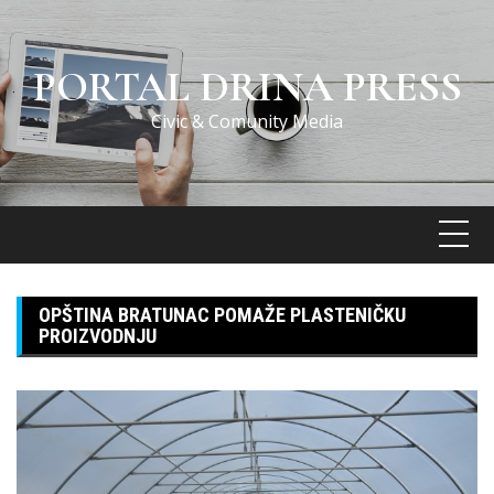
Skip
to
content
PORTAL DRINA PRESS
Civic & Comunity Media
OPŠTINA BRATUNAC POMAŽE PLASTENIČKU
PROIZVODNJU