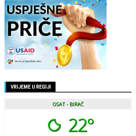
VRIJEME U REGIJI
OSAT - BIRAČ
22°