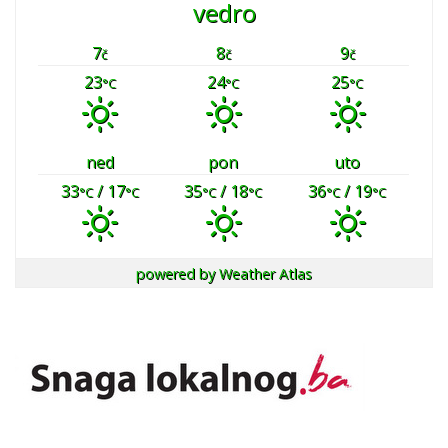
vedro
7
8
9
č
č
č
23
24
25
°C
°C
°C
ned
pon
uto
33
/ 17
35
/ 18
36
/ 19
°C
°C
°C
°C
°C
°C
powered by
Weather Atlas