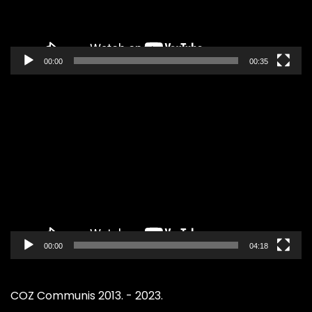
00:00
00:35
Pregledač
video
zapisa
00:00
04:18
COZ Communis 2013. - 2023.