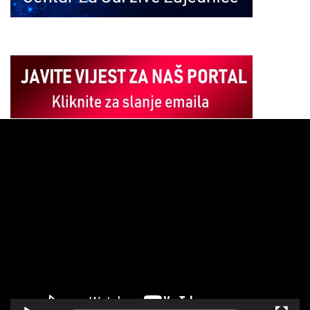
Pregledač
video
zapisa