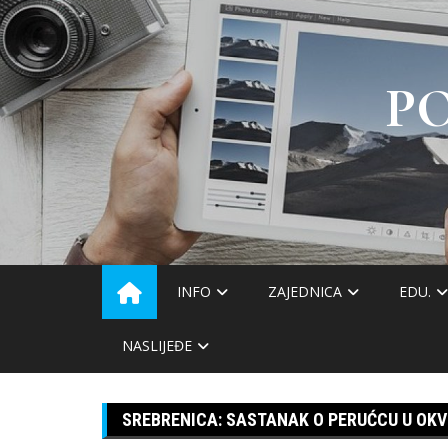
Skip
to
content
P
INFO
ZAJEDNICA
EDU.
NASLIJEĐE
SREBRENICA: SASTANAK O PERUĆCU U OKV