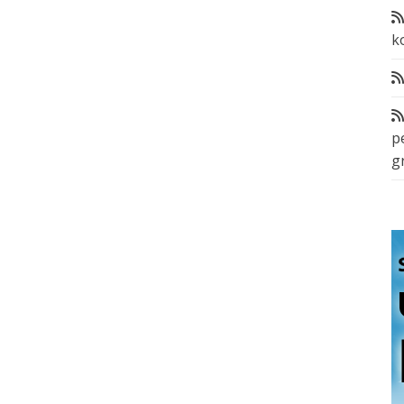
k
p
g