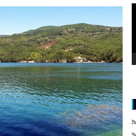
P
v
z