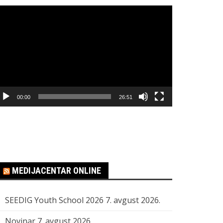
regledač
ideo
apisa
00:00
26:51
MEDIJACENTAR ONLINE
SEEDIG Youth School 2026
7. avgust 2026.
Novinar
7. avgust 2026.