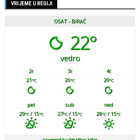
VRIJEME U REGIJI
OSAT - BIRAČ
22°
vedro
2
3
4
č
č
č
21
20
20
°C
°C
°C
pet
sub
ned
29
/ 15
27
/ 15
28
/ 15
°C
°C
°C
°C
°C
°C
powered by
Weather Atlas