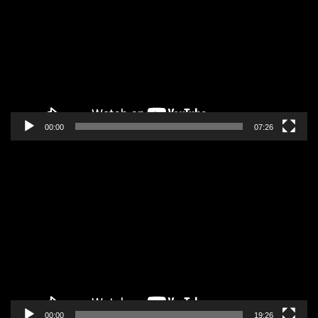
zapisa
00:00
07:26
Pregledač
video
zapisa
00:00
19:26