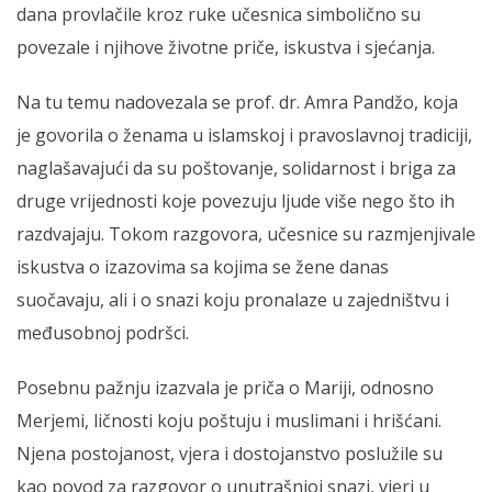
dana provlačile kroz ruke učesnica simbolično su
povezale i njihove životne priče, iskustva i sjećanja.
Na tu temu nadovezala se prof. dr. Amra Pandžo, koja
je govorila o ženama u islamskoj i pravoslavnoj tradiciji,
naglašavajući da su poštovanje, solidarnost i briga za
druge vrijednosti koje povezuju ljude više nego što ih
razdvajaju. Tokom razgovora, učesnice su razmjenjivale
iskustva o izazovima sa kojima se žene danas
suočavaju, ali i o snazi koju pronalaze u zajedništvu i
međusobnoj podršci.
Posebnu pažnju izazvala je priča o Mariji, odnosno
Merjemi, ličnosti koju poštuju i muslimani i hrišćani.
Njena postojanost, vjera i dostojanstvo poslužile su
kao povod za razgovor o unutrašnjoj snazi, vjeri u