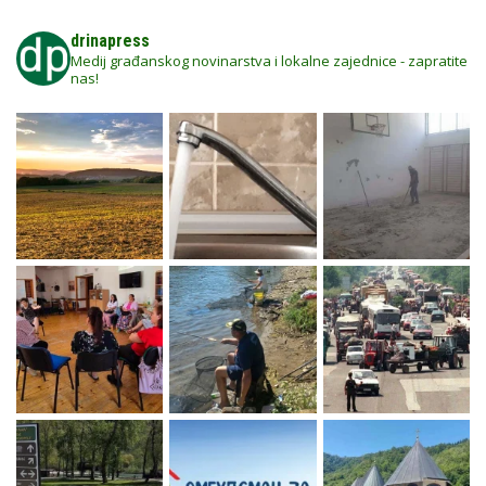
drinapress
Medij građanskog novinarstva i lokalne zajednice - zapratite
nas!