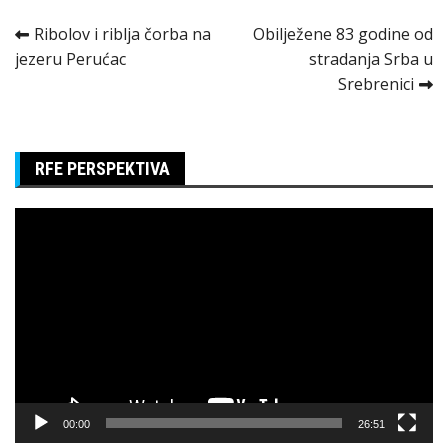
Kretanje
Ribolov i riblja čorba na
Obilježene 83 godine od
jezeru Perućac
stradanja Srba u
članka
Srebrenici
RFE PERSPEKTIVA
Pregledač
video
zapisa
00:00
26:51