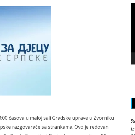
P
v
z
13:00 časova u maloj sali Gradske uprave u Zvorniku
pske razgovaraće sa strankama. Ovo je redovan
i