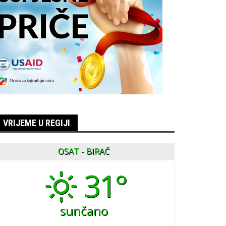
VRIJEME U REGIJI
OSAT - BIRAČ
31°
sunčano