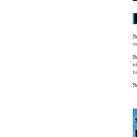
m
e
b