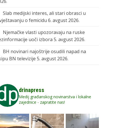
026.
Slab medijski interes, ali stari obrasci u
zvještavanju o femicidu
6. avgust 2026.
Njemačke vlasti upozoravaju na ruske
ezinformacije uoči izbora
5. avgust 2026.
BH novinari najoštrije osudili napad na
kipu BN televizije
5. avgust 2026.
drinapress
Medij građanskog novinarstva i lokalne
zajednice - zapratite nas!