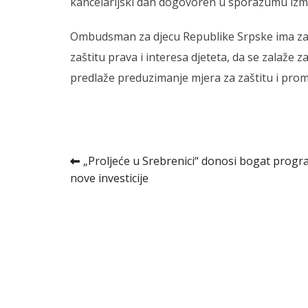
kancelarijski dan dogovoren u sporazumu iz
Ombudsman za djecu Republike Srpske ima za ci
zaštitu prava i interesa djeteta, da se zalaže za
predlaže preduzimanje mjera za zaštitu i prom
Kretanje
„Proljeće u Srebrenici“ donosi bogat progr
nove investicije
članka