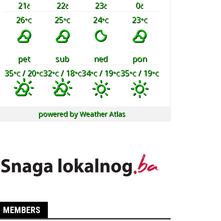
21
22
23
0
č
č
č
č
26
25
24
23
°C
°C
°C
°C
pet
sub
ned
pon
35
/ 20
32
/ 18
34
/ 19
35
/ 19
°C
°C
°C
°C
°C
°C
°C
°C
powered by
Weather Atlas
MEMBERS