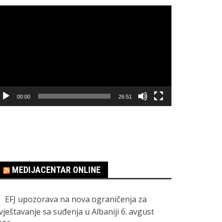
regledač
ideo
apisa
00:00
26:51
MEDIJACENTAR ONLINE
EFJ upozorava na nova ograničenja za
zvještavanje sa suđenja u Albaniji
6. avgust