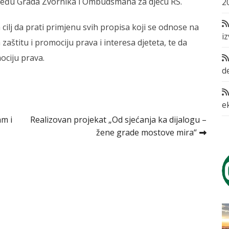
među Grada Zvornika i Ombudsmana za djecu RS.
2
lj da prati primjenu svih propisa koji se odnose na
i
 zaštitu i promociju prava i interesa djeteta, te da
ociju prava.
d
e
am i
Realizovan projekat „Od sjećanja ka dijalogu –
žene grade mostove mira“