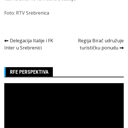
Foto: RTV Srebrenica
Kretanje
Delegacija Italije i FK
Regija Birač udružuje
Inter u Srebrenici
turističku ponudu
članka
RFE PERSPEKTIVA
Pregledač
video
zapisa