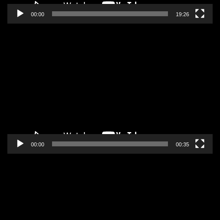
00:00
19:26
Pregledač
video
zapisa
00:00
00:35
Pregledač
video
zapisa