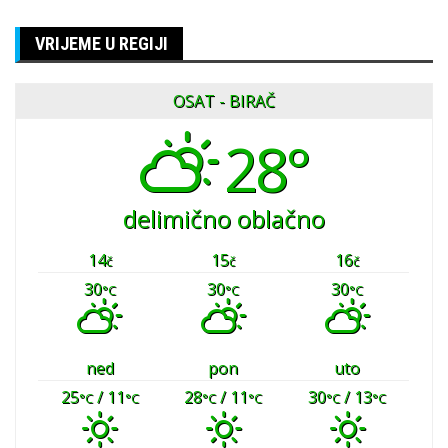
VRIJEME U REGIJI
OSAT - BIRAČ
28°
delimično oblačno
14
15
16
č
č
č
30
30
30
°C
°C
°C
ned
pon
uto
25
/ 11
28
/ 11
30
/ 13
°C
°C
°C
°C
°C
°C