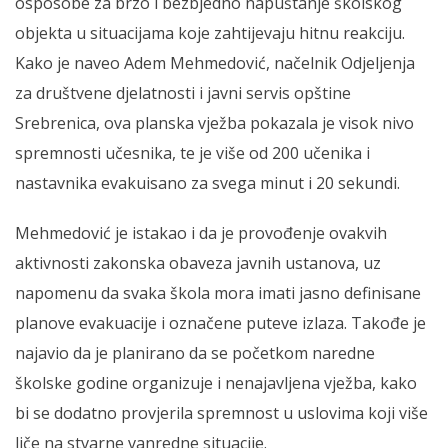
osposobe za brzo i bezbjedno napuštanje školskog
objekta u situacijama koje zahtijevaju hitnu reakciju.
Kako je naveo Adem Mehmedović, načelnik Odjeljenja
za društvene djelatnosti i javni servis opštine
Srebrenica, ova planska vježba pokazala je visok nivo
spremnosti učesnika, te je više od 200 učenika i
nastavnika evakuisano za svega minut i 20 sekundi.
Mehmedović je istakao i da je provođenje ovakvih
aktivnosti zakonska obaveza javnih ustanova, uz
napomenu da svaka škola mora imati jasno definisane
planove evakuacije i označene puteve izlaza. Takođe je
najavio da je planirano da se početkom naredne
školske godine organizuje i nenajavljena vježba, kako
bi se dodatno provjerila spremnost u uslovima koji više
liče na stvarne vanredne situacije.