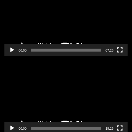
zapisa
00:00
07:26
Pregledač
video
zapisa
00:00
19:26