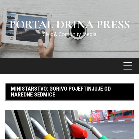
Skip
to
content
PORTAL DRINA PRESS
Civic & Comunity Media
MINISTARSTVO: GORIVO POJEFTINJUJE OD
NAREDNE SEDMICE