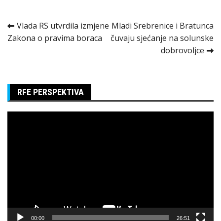
Kretanje
Vlada RS utvrdila izmjene
Mladi Srebrenice i Bratunca
Zakona o pravima boraca
čuvaju sjećanje na solunske
članka
dobrovoljce
RFE PERSPEKTIVA
Pregledač
video
zapisa
00:00
26:51