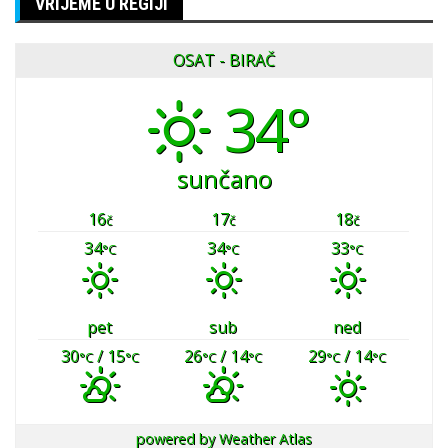
VRIJEME U REGIJI
OSAT - BIRAČ
34°
sunčano
16
17
18
č
č
č
34
34
33
°C
°C
°C
pet
sub
ned
30
/ 15
26
/ 14
29
/ 14
°C
°C
°C
°C
°C
°C
powered by
Weather Atlas