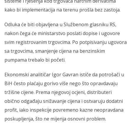
sisteme i rješenja kod trgovaca naftnim derivatima
kako bi implementacija na terenu prošla bez zastoja.
Odluka će biti objavljena u Službenom glasniku RS,
nakon čega će ministarstvo poslati dopise i ugovore
svim registrovanim trgovcima. Po potpisivanju ugovora
sa trgovcima, smanjenje cijena na benzinskim
pumpama trebalo bi početi.
Ekonomski analitičar Igor Gavran ističe da potrošači u
BiH često plaćaju gorivo više nego što opravdavaju
tržišne cijene. Prema njegovoj ocjeni, distributeri
obično odgađaju snižavanje cijena i ostvaruju dodatni
profit, iako inspekcije povremeno kazne neopravdana
poskupljenja, što ne mijenja osnovni problem.