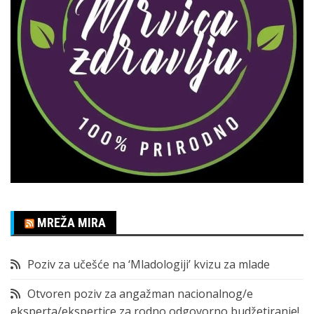
MREŽA MIRA
Poziv za učešće na ‘Mladologiji’ kvizu za mlade
Otvoren poziv za angažman nacionalnog/e
eksperta/ekspertice za rodno odgovorno budžetiranje!