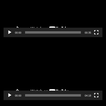
00:00
00:35
Pregledač
video
zapisa
00:00
04:18