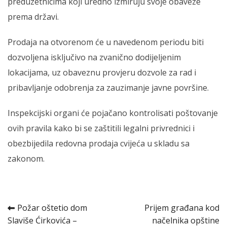
preduzetnicima koji uredno izmiruju svoje obaveze
prema državi.
Prodaja na otvorenom će u navedenom periodu biti
dozvoljena isključivo na zvanično dodijeljenim
lokacijama, uz obaveznu provjeru dozvole za rad i
pribavljanje odobrenja za zauzimanje javne površine.
Inspekcijski organi će pojačano kontrolisati poštovanje
ovih pravila kako bi se zaštitili legalni privrednici i
obezbijedila redovna prodaja cvijeća u skladu sa
zakonom.
Kretanje
Požar oštetio dom
Prijem građana kod
Slaviše Ćirkovića –
načelnika opštine