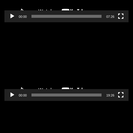
00:00
07:26
Pregledač
video
zapisa
00:00
19:26
Pregledač
video
zapisa