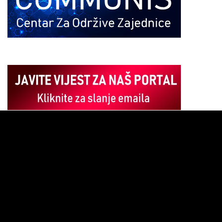
Pregledač
video
zapisa