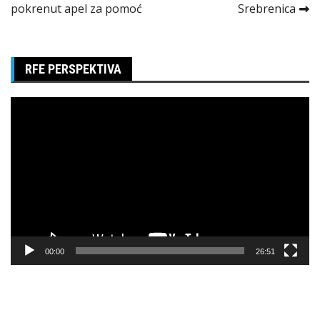
članka
pokrenut apel za pomoć
Srebrenica
RFE PERSPEKTIVA
Pregledač
video
zapisa
00:00
26:51