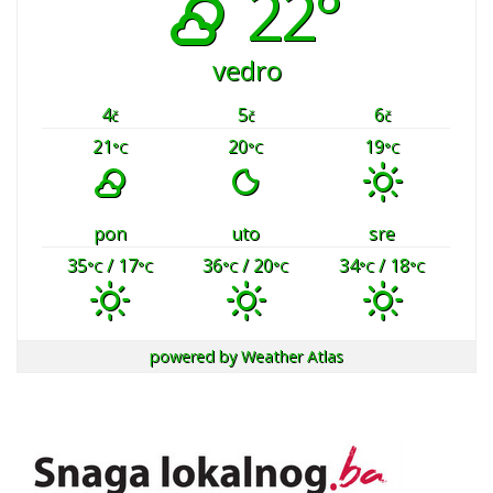
22°
vedro
4
5
6
č
č
č
21
20
19
°C
°C
°C
pon
uto
sre
35
/ 17
36
/ 20
34
/ 18
°C
°C
°C
°C
°C
°C
powered by
Weather Atlas