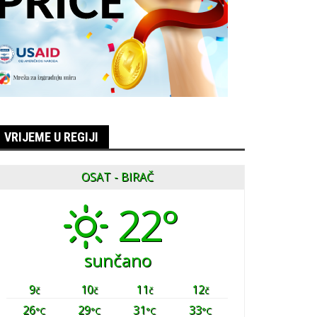
VRIJEME U REGIJI
OSAT - BIRAČ
22°
sunčano
9
10
11
12
č
č
č
č
26
29
31
33
°C
°C
°C
°C