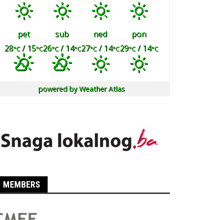
pet
sub
ned
pon
28
/ 15
26
/ 14
27
/ 14
29
/ 14
°C
°C
°C
°C
°C
°C
°C
°C
powered by
Weather Atlas
MEMBERS