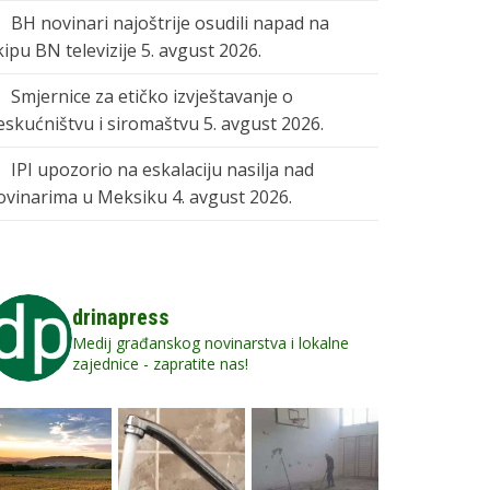
BH novinari najoštrije osudili napad na
kipu BN televizije
5. avgust 2026.
Smjernice za etičko izvještavanje o
eskućništvu i siromaštvu
5. avgust 2026.
IPI upozorio na eskalaciju nasilja nad
ovinarima u Meksiku
4. avgust 2026.
drinapress
Medij građanskog novinarstva i lokalne
zajednice - zapratite nas!