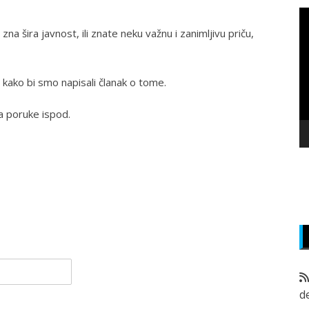
P
v
zna šira javnost, ili znate neku važnu i zanimljivu priču,
z
 kako bi smo napisali članak o tome.
a poruke ispod.
d