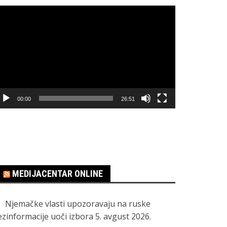
regledač
ideo
apisa
00:00
26:51
MEDIJACENTAR ONLINE
Njemačke vlasti upozoravaju na ruske
ezinformacije uoči izbora
5. avgust 2026.