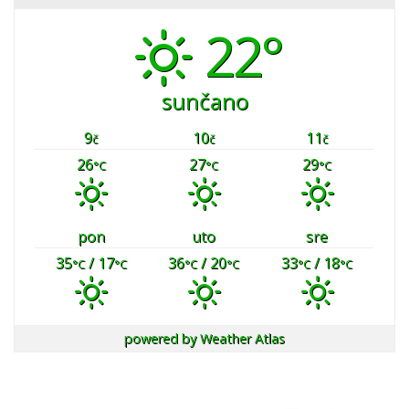
22°
sunčano
9
10
11
č
č
č
26
27
29
°C
°C
°C
pon
uto
sre
35
/ 17
36
/ 20
33
/ 18
°C
°C
°C
°C
°C
°C
powered by
Weather Atlas