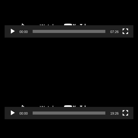
00:00
07:26
Pregledač
video
zapisa
00:00
19:26
Pregledač