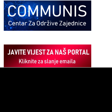
Pregledač
video
zapisa