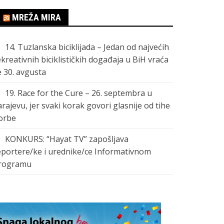
MREŽA MIRA
14. Tuzlanska biciklijada – Jedan od najvećih
ekreativnih biciklističkih događaja u BiH vraća
e 30. avgusta
19. Race for the Cure – 26. septembra u
arajevu, jer svaki korak govori glasnije od tihe
orbe
KONKURS: “Hayat TV” zapošljava
eportere/ke i urednike/ce Informativnom
rogramu