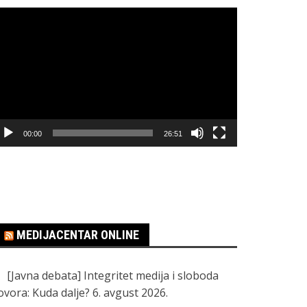
regledač
ideo
apisa
00:00
26:51
MEDIJACENTAR ONLINE
[Javna debata] Integritet medija i sloboda
ovora: Kuda dalje?
6. avgust 2026.