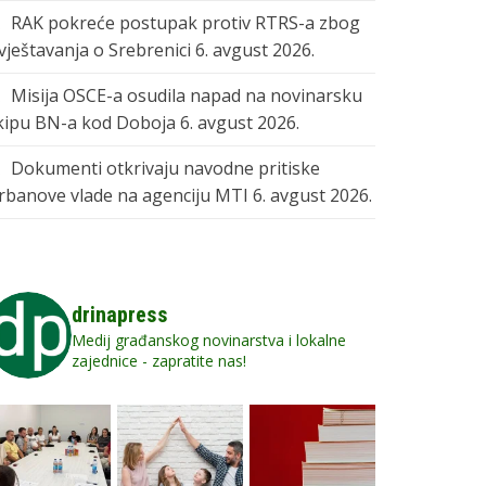
RAK pokreće postupak protiv RTRS-a zbog
zvještavanja o Srebrenici
6. avgust 2026.
Misija OSCE-a osudila napad na novinarsku
kipu BN-a kod Doboja
6. avgust 2026.
Dokumenti otkrivaju navodne pritiske
rbanove vlade na agenciju MTI
6. avgust 2026.
drinapress
Medij građanskog novinarstva i lokalne
zajednice - zapratite nas!