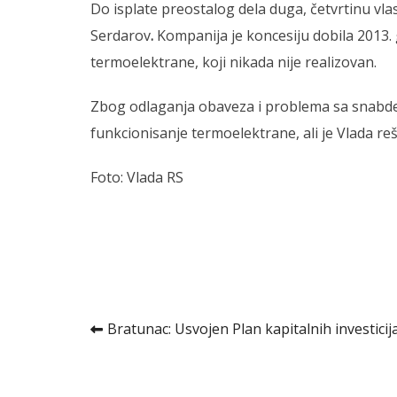
Do isplate preostalog dela duga, četvrtinu vl
Serdarov
.
Kompanija je koncesiju dobila 2013.
termoelektrane, koji nikada nije realizovan.
Zbog odlaganja obaveza i problema sa snabde
funkcionisanje termoelektrane, ali je Vlada re
Foto: Vlada RS
Kretanje
Bratunac: Usvojen Plan kapitalnih investicij
članka