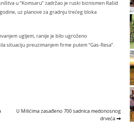
asništva u “Komsaru” zadržao je ruski biznismen Rašid
 godine, uz planove za gradnju trećeg bloka
vanjem ugljem, ranije je bilo ugroženo
šila situaciju preuzimanjem firme putem “Gas-Resa”.
a
U Milićima zasađeno 700 sadnica medonosnog
drveća