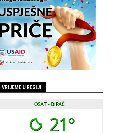
VRIJEME U REGIJI
OSAT - BIRAČ
21°