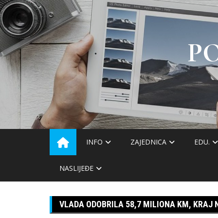
Skip
to
content
P
INFO
ZAJEDNICA
EDU.
NASLIJEĐE
VLADA ODOBRILA 58,7 MILIONA KM, KRAJ 