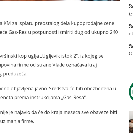
i
ona KM za isplatu preostalog dela kupoprodajne cene
eće Gas-Res u potpunosti izmiriti dug od ukupno 240
e
O
ršinski kop uglja „Ugljevik istok 2“, iz kojeg se
upovina firme od strane Vlade označava kraj
g preduzeća.
hodno objavljena javno. Sredstva će biti obezbeđena u
reneta prema instrukcijama „Gas-Resa“.
nije je najavio da će do kraja meseca sve obaveze biti
uzimanja firme.