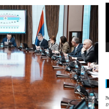
P
v
z
g