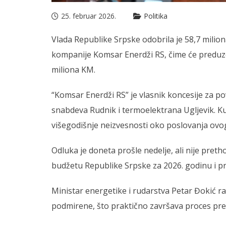
25. februar 2026.
Politika
Vlada Republike Srpske odobrila je 58,7 mili
kompanije Komsar Enerdži RS, čime će preduz
miliona KM.
“Komsar Enerdži RS” je vlasnik koncesije za pov
snabdeva Rudnik i termoelektrana Ugljevik. K
višegodišnje neizvesnosti oko poslovanja ovo
Odluka je doneta prošle nedelje, ali nije pret
budžetu Republike Srpske za 2026. godinu i p
Ministar energetike i rudarstva Petar Đokić ra
podmirene, što praktično završava proces pre