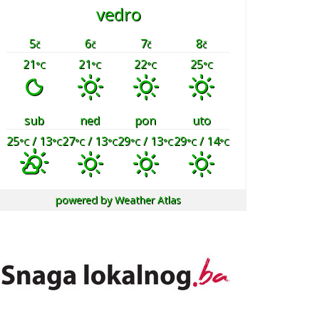
vedro
5
6
7
8
č
č
č
č
21
21
22
25
°C
°C
°C
°C
sub
ned
pon
uto
25
/ 13
27
/ 13
29
/ 13
29
/ 14
°C
°C
°C
°C
°C
°C
°C
°C
powered by
Weather Atlas