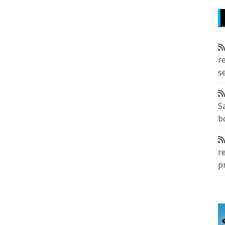
r
s
S
b
r
p