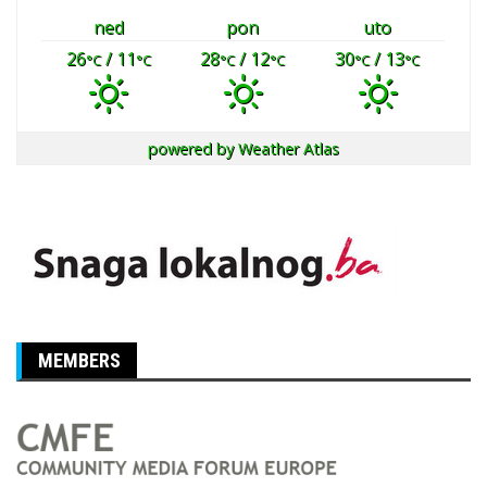
ned
pon
uto
26
/ 11
28
/ 12
30
/ 13
°C
°C
°C
°C
°C
°C
powered by
Weather Atlas
MEMBERS