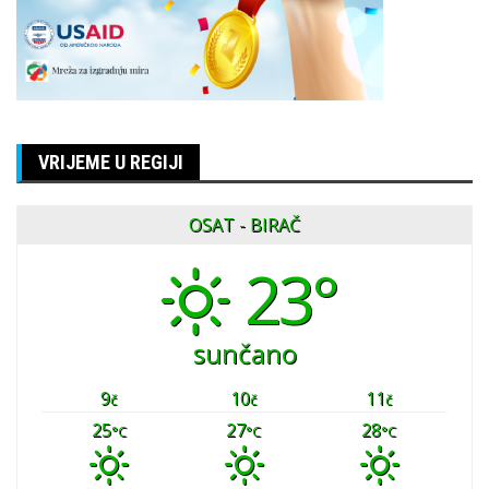
VRIJEME U REGIJI
OSAT - BIRAČ
23°
sunčano
9
10
11
č
č
č
25
27
28
°C
°C
°C