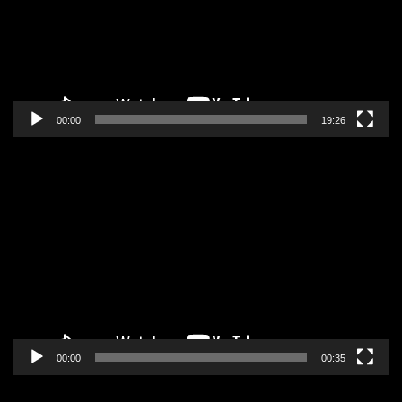
00:00
19:26
Pregledač
video
zapisa
00:00
00:35