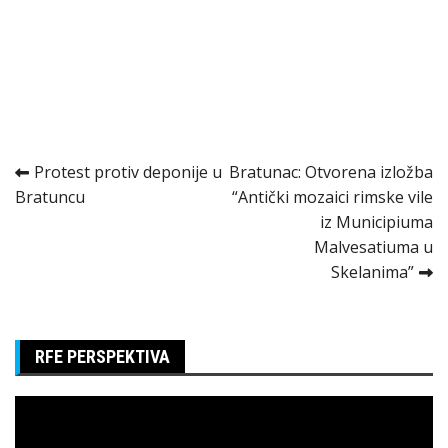
Kretanje
Protest protiv deponije u
Bratunac: Otvorena izložba
Bratuncu
“Antički mozaici rimske vile
članka
iz Municipiuma
Malvesatiuma u
Skelanima”
RFE PERSPEKTIVA
Pregledač
video