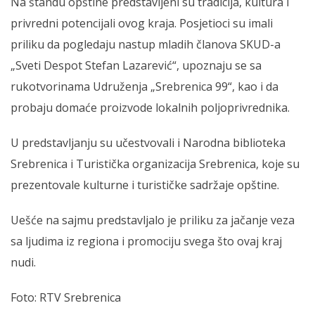
Na štandu opštine predstavljeni su tradicija, kultura i
privredni potencijali ovog kraja. Posjetioci su imali
priliku da pogledaju nastup mladih članova SKUD-a
„Sveti Despot Stefan Lazarević“, upoznaju se sa
rukotvorinama Udruženja „Srebrenica 99“, kao i da
probaju domaće proizvode lokalnih poljoprivrednika.
U predstavljanju su učestvovali i Narodna biblioteka
Srebrenica i Turistička organizacija Srebrenica, koje su
prezentovale kulturne i turističke sadržaje opštine.
Uešće na sajmu predstavljalo je priliku za jačanje veza
sa ljudima iz regiona i promociju svega što ovaj kraj
nudi.
Foto: RTV Srebrenica