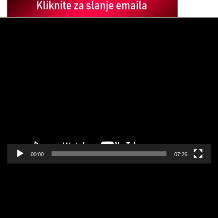
Pregledač
video
zapisa
00:00
07:26
Pregledač
video
zapisa